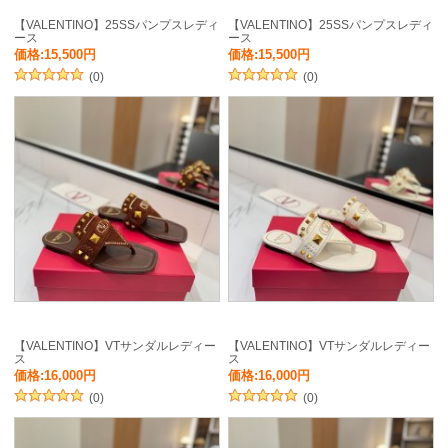
【VALENTINO】25SSパンプスレディ
【VALENTINO】25SSパンプスレディ
ース
ース
価格:15,500円
価格:15,500円
(0)
(0)
【VALENTINO】VTサンダルレディー
【VALENTINO】VTサンダルレディー
ス
ス
価格:16,000円
価格:16,000円
(0)
(0)