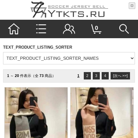
0
TEXT_PRODUCT_LISTING_SORTER
1
～
20
件表示（全
73
商品）
1
2
3
4
[次へ >>]