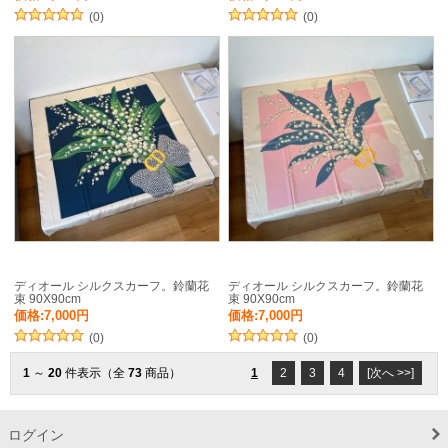
(0)
(0)
ディオール シルクスカーフ。鈴蘭花
ディオール シルクスカーフ。鈴蘭花
束 90X90cm
束 90X90cm
価格:7,000円
価格:7,000円
(0)
(0)
1
～
20
件表示（全
73
商品）
1
2
3
4
[次へ >>]
ログイン