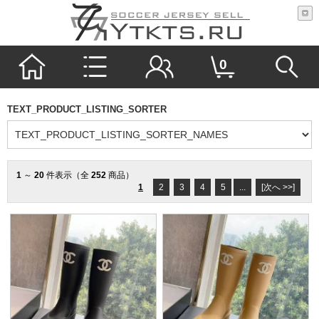
0
TEXT_PRODUCT_LISTING_SORTER
1
～
20
件表示（全
252
商品）
1
2
3
4
5
...
[次へ >>]