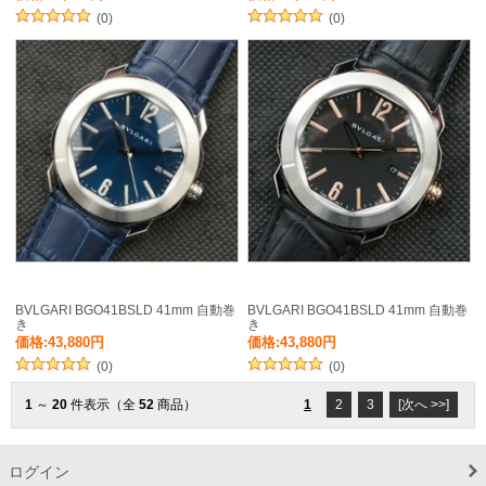
(0)
(0)
BVLGARI BGO41BSLD 41mm 自動巻
BVLGARI BGO41BSLD 41mm 自動巻
き
き
価格:43,880円
価格:43,880円
(0)
(0)
1
～
20
件表示（全
52
商品）
1
2
3
[次へ >>]
ログイン