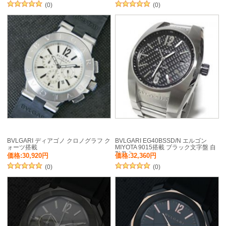
(0)
(0)
BVLGARI ディアゴノ クロノグラフ ク
BVLGARI EG40BSSD/N エルゴン
ォーツ搭載
MIYOTA 9015搭載 ブラック文字盤 自
動巻き
価格:30,920円
価格:32,360円
(0)
(0)