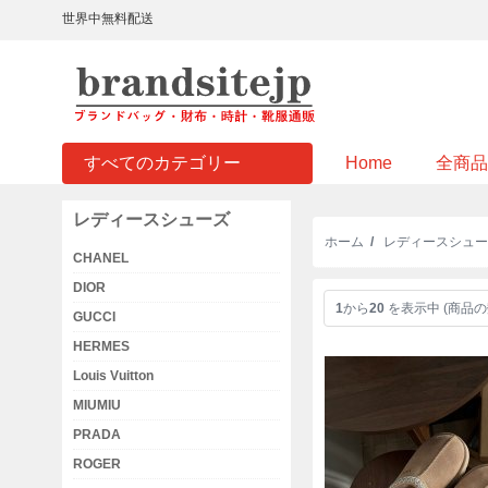
世界中無料配送
すべてのカテゴリー
Home
全商品
レディースシューズ
ホーム
/
レディースシュー
CHANEL
DIOR
1
から
20
を表示中 (商品の
GUCCI
HERMES
Louis Vuitton
MIUMIU
PRADA
ROGER