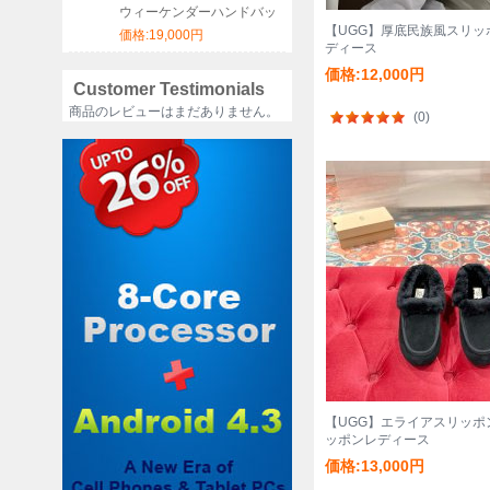
ウィーケンダーハンドバッ
グ サイズ:46x31x18cm
【UGG】厚底民族風スリッ
価格:19,000円
ディース
価格:12,000円
Customer Testimonials
商品のレビューはまだありません。
(0)
【UGG】エライアスリッポ
ッポンレディース
価格:13,000円