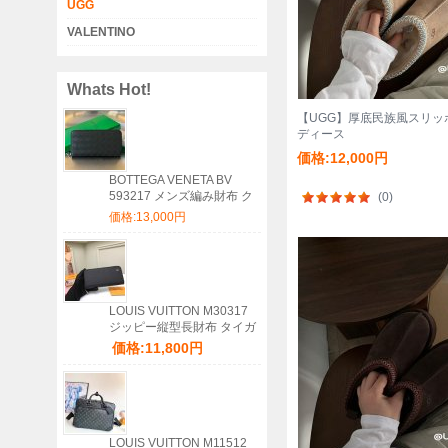
UGG
VALENTINO
Whats Hot!
【UGG】厚底民族風スリッ
ディース
価格:12,000円
BOTTEGA VENETA BV
593217 メンズ編み財布 ク
(0)
ラシック編み牛皮 19x10cm
価格:13,000円
サイズ:19x10cm
LOUIS VUITTON M30317
ジッピー縦型長財布 タイガ
ブラック サイズ:20x10cm
価格:11,800円
LOUIS VUITTON M11512