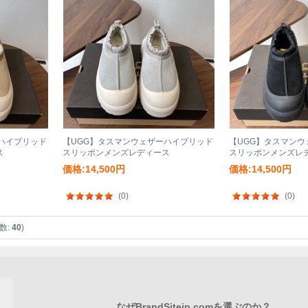
ハイブリッド
【UGG】タスマンウェザーハイブリッド
【UGG】タスマン
ス
スリッポンメンズレディース
スリッポンメンズレ
価格:14,500円
価格:14,500円
(0)
(0)
数:
40
)
なぜBrandSitejp.comを選ぶのか？