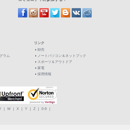
リンク
卸売
グラム
ノートパソコン＆ネットブック
スポーツ＆アウトドア
家電
採用情報
V
|
W
|
X
|
Y
|
Z
|
0-9
|