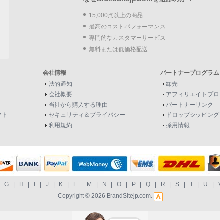
15,000点以上の商品
最高のコストパフォーマンス
専門的なカスタマーサービス
無料または低価格配送
会社情報
パートナープログラム
法的通知
卸売
会社概要
アフィリエイトプロ
当社から購入する理由
パートナーリンク
フト
セキュリティ＆プライバシー
ドロップシッピング
利用規約
採用情報
|
G
|
H
|
I
|
J
|
K
|
L
|
M
|
N
|
O
|
P
|
Q
|
R
|
S
|
T
|
U
|
Copyright © 2026
BrandSitejp.com
.