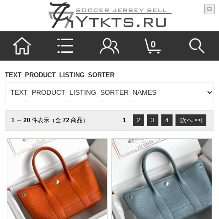
0
TEXT_PRODUCT_LISTING_SORTER
1
～
20
件表示（全
72
商品）
1
2
3
4
[次へ >>]