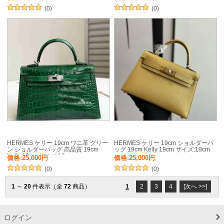
(0)
(0)
HERMES ケリー 19cm ワニ革 グリー
HERMES ケリー 19cm ショルダーバ
ン ショルダーバッグ 高品質 19cm
ッグ 19cm Kelly 19cm サイズ:19cm
Kelly 19cm サイズ:19cm
価格:25,000円
価格:25,000円
(0)
(0)
1
～
20
件表示（全
72
商品）
1
2
3
4
[次へ >>]
ログイン