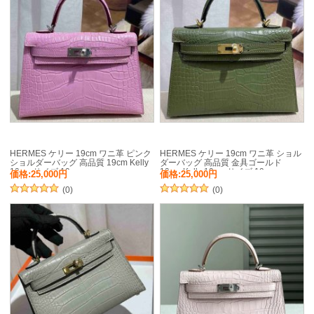
HERMES ケリー 19cm ワニ革 ピンク
HERMES ケリー 19cm ワニ革 ショル
ショルダーバッグ 高品質 19cm Kelly
ダーバッグ 高品質 金具ゴールド
19cm サイズ:19cm
19cm Kelly 19cm サイズ:19cm
価格:25,000円
価格:25,000円
(0)
(0)