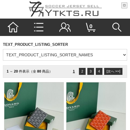
0
TEXT_PRODUCT_LISTING_SORTER
1
～
20
件表示（全
80
商品）
1
2
3
4
[次へ >>]