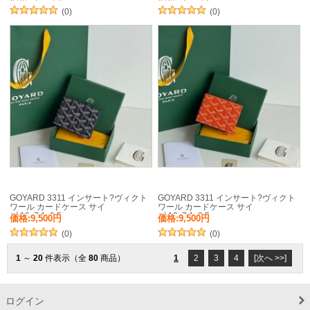
(0)
(0)
GOYARD 3311 インサート?ヴィクト
GOYARD 3311 インサート?ヴィクト
ワール カードケース サイ
ワール カードケース サイ
ズ:10x7.1x0.5cm
ズ:10x7.1x0.5cm
価格:9,500円
価格:9,500円
(0)
(0)
1
～
20
件表示（全
80
商品）
1
2
3
4
[次へ >>]
ログイン