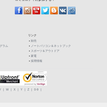
リンク
卸売
グラム
ノートパソコン＆ネットブック
スポーツ＆アウトドア
家電
採用情報
V
|
W
|
X
|
Y
|
Z
|
0-9
|