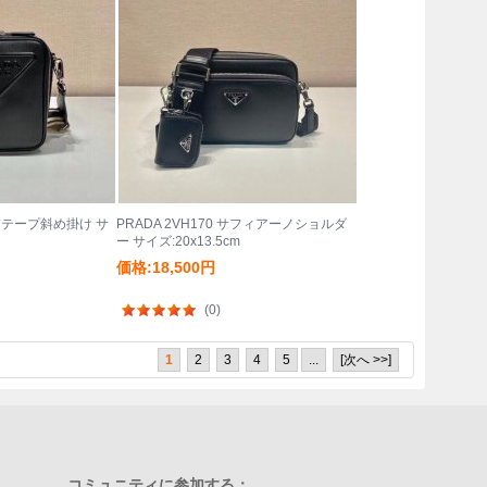
 刺繍テープ斜め掛け サ
PRADA 2VH170 サフィアーノショルダ
ー サイズ:20x13.5cm
価格:18,500円
(0)
1
2
3
4
5
...
[次へ >>]
コミュニティに参加する：