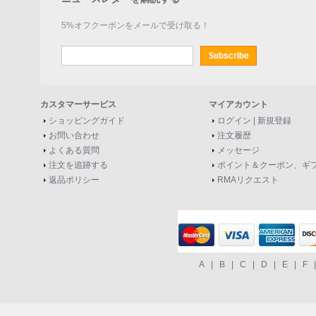
5%オフクーポンをメールで受け取る！
カスタマーサービス
マイアカウント
ショッピングガイド
ログイン
|
新規登録
お問い合わせ
注文履歴
よくある質問
メッセージ
注文を追跡する
ポイント＆クーポン、ギ
返品ポリシー
RMAリクエスト
A
|
B
|
C
|
D
|
E
|
F