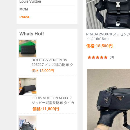
Louis Vuitton
MCM
Prada
Whats Hot!
PRADA 2VD070 メッセン
イズ:16x16cm
価格:18,500円
(0)
BOTTEGA VENETA BV
593217 メンズ編み財布 ク
ラシック編み牛皮 19x10cm
価格:13,000円
サイズ:19x10cm
LOUIS VUITTON M30317
ジッピー縦型長財布 タイガ
ブラック サイズ:20x10cm
価格:11,800円