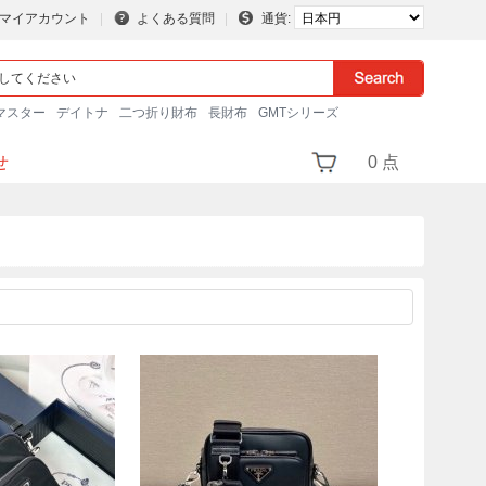
マイアカウント
よくある質問
通貨:
マスター
デイトナ
二つ折り財布
長財布
GMTシリーズ
せ
0 点