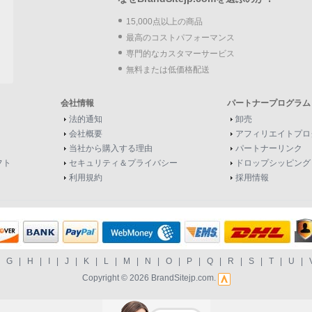
15,000点以上の商品
最高のコストパフォーマンス
専門的なカスタマーサービス
無料または低価格配送
会社情報
パートナープログラム
法的通知
卸売
会社概要
アフィリエイトプロ
当社から購入する理由
パートナーリンク
フト
セキュリティ＆プライバシー
ドロップシッピング
利用規約
採用情報
|
G
|
H
|
I
|
J
|
K
|
L
|
M
|
N
|
O
|
P
|
Q
|
R
|
S
|
T
|
U
|
Copyright © 2026
BrandSitejp.com
.