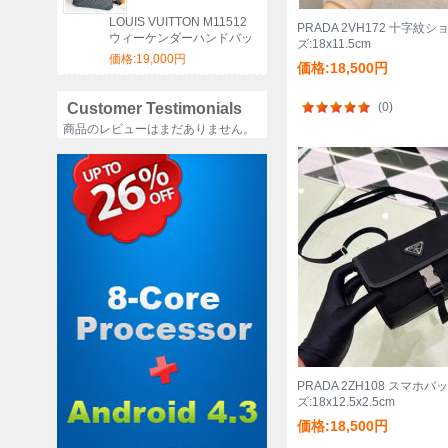
LOUIS VUITTON M11512
PRADA 2VH172 十字紋
ウィーケンダーハンドバッ
ズ:18x11.5cm
グ サイズ:46x31x18cm
価格:19,000円
価格:18,500円
Customer Testimonials
(0)
商品のレビューはまだありません。
PRADA 2ZH108 スマホバ
ズ:18x12.5x2.5cm
価格:18,500円