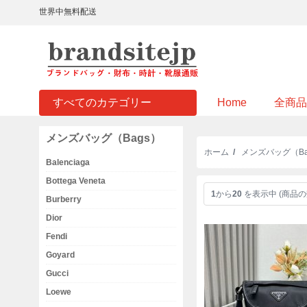
世界中無料配送
すべてのカテゴリー
Home
全商品
メンズバッグ（Bags）
ホーム
/
メンズバッグ（Ba
Balenciaga
Bottega Veneta
1
から
20
を表示中 (商品の
Burberry
Dior
Fendi
Goyard
Gucci
Loewe