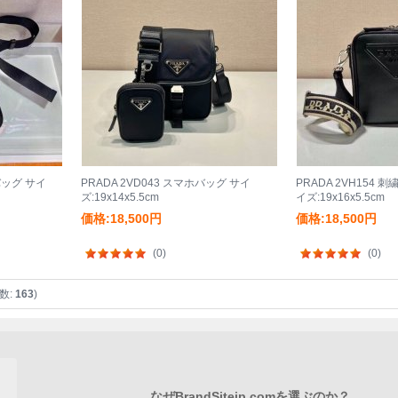
バッグ サイ
PRADA 2VD043 スマホバッグ サイ
PRADA 2VH154
ズ:19x14x5.5cm
イズ:19x16x5.5cm
価格:18,500円
価格:18,500円
(0)
(0)
数:
163
)
なぜBrandSitejp.comを選ぶのか？