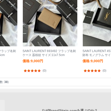
92 フラップ名刺
SAINT LAURENT 693492 フラップ名刺
SAINT LAURENT 
5cm
ケース 荔枝紋 サイズ:11x7.5cm
財布 モノグラム サイズ:1
価格:9,000円
価格:9,000円
(0)
(0)
数:
38
)
なぜBrandSitejp.comを選ぶのか？