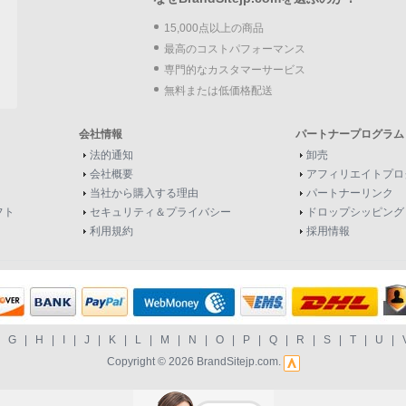
15,000点以上の商品
最高のコストパフォーマンス
専門的なカスタマーサービス
無料または低価格配送
会社情報
パートナープログラム
法的通知
卸売
会社概要
アフィリエイトプロ
当社から購入する理由
パートナーリンク
フト
セキュリティ＆プライバシー
ドロップシッピング
利用規約
採用情報
|
G
|
H
|
I
|
J
|
K
|
L
|
M
|
N
|
O
|
P
|
Q
|
R
|
S
|
T
|
U
|
Copyright © 2026
BrandSitejp.com
.