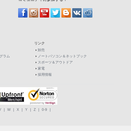
リンク
卸売
グラム
ノートパソコン＆ネットブック
スポーツ＆アウトドア
家電
採用情報
V
|
W
|
X
|
Y
|
Z
|
0-9
|