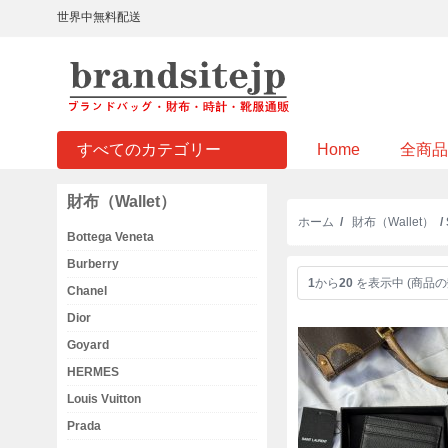
世界中無料配送
すべてのカテゴリー
Home
全商品
財布（Wallet）
ホーム
/
財布（Wallet）
/
Bottega Veneta
Burberry
1
から
20
を表示中 (商品の
Chanel
Dior
Goyard
HERMES
Louis Vuitton
Prada