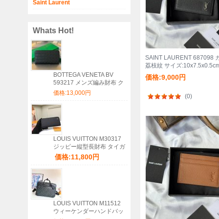
Saint Laurent
Whats Hot!
SAINT LAURENT 6870
荔枝紋 サイズ:10x7.5x0.5c
BOTTEGA VENETA BV
価格:9,000円
593217 メンズ編み財布 ク
ラシック編み牛皮 19x10cm
価格:13,000円
(0)
サイズ:19x10cm
LOUIS VUITTON M30317
ジッピー縦型長財布 タイガ
ブラック サイズ:20x10cm
価格:11,800円
LOUIS VUITTON M11512
ウィーケンダーハンドバッ