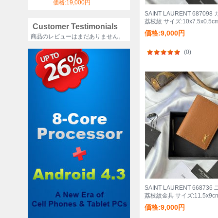
グ サイズ:46x31x18cm
価格:19,000円
SAINT LAURENT 6870
荔枝紋 サイズ:10x7.5x0.5c
Customer Testimonials
価格:9,000円
商品のレビューはまだありません。
(0)
SAINT LAURENT 6687
荔枝紋金具 サイズ:11.5x9c
価格:9,000円