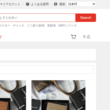
マイアカウント
よくある質問
通貨:
マスター
デイトナ
二つ折り財布
長財布
GMTシリーズ
せ
0 点