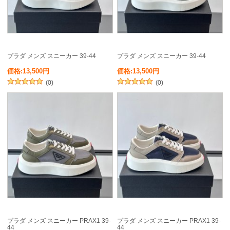
プラダ メンズ スニーカー 39-44
プラダ メンズ スニーカー 39-44
価格:13,500円
価格:13,500円
(0)
(0)
プラダ メンズ スニーカー PRAX1 39-
プラダ メンズ スニーカー PRAX1 39-
44
44