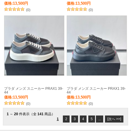
価格:13,500円
価格:13,500円
(0)
(0)
プラダ メンズ スニーカー PRAX1 39-
プラダ メンズ スニーカー PRAX1 39-
44
44
価格:13,500円
価格:13,500円
(0)
(0)
1
～
20
件表示（全
141
商品）
1
2
3
4
5
...
[次へ >>]