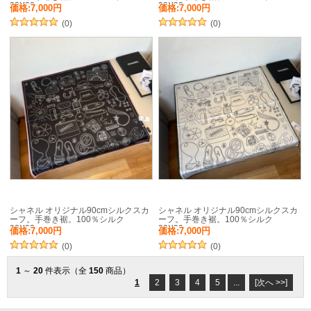
90X90cm
90X90cm
価格:7,000円
価格:7,000円
(0)
(0)
シャネル オリジナル90cmシルクスカ
シャネル オリジナル90cmシルクスカ
ーフ。手巻き裾。100％シルク
ーフ。手巻き裾。100％シルク
90X90cm
90X90cm
価格:7,000円
価格:7,000円
(0)
(0)
1
～
20
件表示（全
150
商品）
1
2
3
4
5
...
[次へ >>]