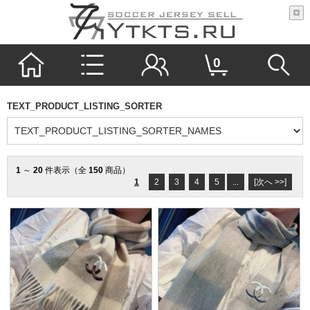
0
TEXT_PRODUCT_LISTING_SORTER
1
～
20
件表示（全
150
商品）
1
2
3
4
5
...
[次へ >>]