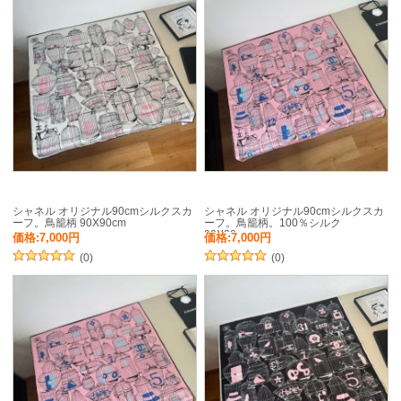
シャネル オリジナル90cmシルクスカ
シャネル オリジナル90cmシルクスカ
ーフ。鳥籠柄 90X90cm
ーフ。鳥籠柄。100％シルク
90X90cm
価格:7,000円
価格:7,000円
(0)
(0)