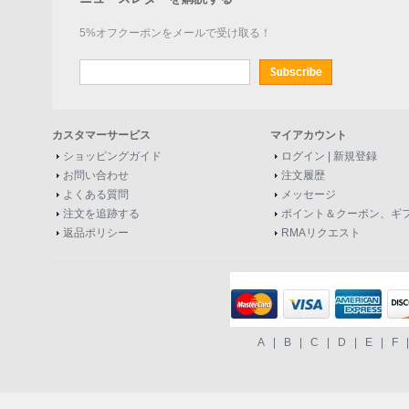
5%オフクーポンをメールで受け取る！
カスタマーサービス
マイアカウント
ショッピングガイド
ログイン
|
新規登録
お問い合わせ
注文履歴
よくある質問
メッセージ
注文を追跡する
ポイント＆クーポン、ギ
返品ポリシー
RMAリクエスト
A
|
B
|
C
|
D
|
E
|
F