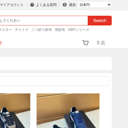
マイアカウント
よくある質問
通貨:
マスター
デイトナ
二つ折り財布
長財布
GMTシリーズ
せ
0 点