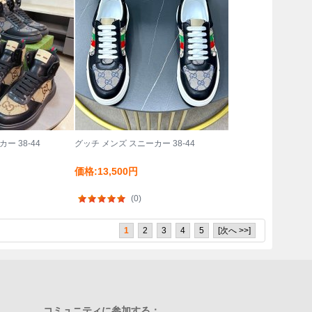
ー 38-44
グッチ メンズ スニーカー 38-44
価格:13,500円
(0)
1
2
3
4
5
[次へ >>]
コミュニティに参加する：