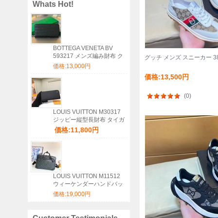
Whats Hot!
BOTTEGA VENETA BV
593217 メンズ編み財布 ク
グッチ メンズ スニーカー 38
ラシック編み牛皮 19x10cm
価格:13,000円
サイズ:19x10cm
価格:13,500円
(0)
LOUIS VUITTON M30317
ジッピー縦型長財布 タイガ
ブラック サイズ:20x10cm
価格:11,800円
LOUIS VUITTON M11512
ウィーケンダーハンドバッ
グ サイズ:46x31x18cm
価格:19,000円