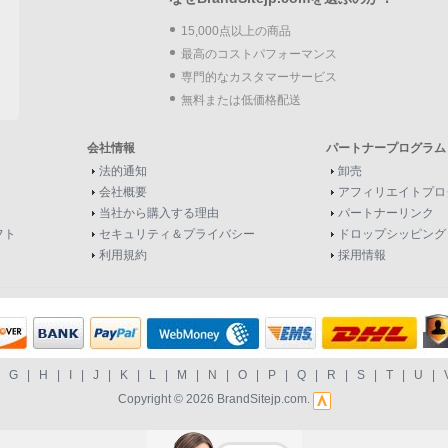
15,000点以上の商品
最高のコストパフォーマンス
専門的なカスタマーサービス
無料または低価格配送
会社情報
パートナープログラム
法的通知
卸売
会社概要
アフィリエイトプロ
当社から購入する理由
パートナーリンク
フト
セキュリティ＆プライバシー
ドロップシッピング
利用規約
採用情報
|
G
|
H
|
I
|
J
|
K
|
L
|
M
|
N
|
O
|
P
|
Q
|
R
|
S
|
T
|
U
|
Copyright © 2026
BrandSitejp.com
.