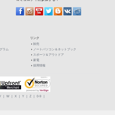
リンク
卸売
グラム
ノートパソコン＆ネットブック
スポーツ＆アウトドア
家電
採用情報
V
|
W
|
X
|
Y
|
Z
|
0-9
|