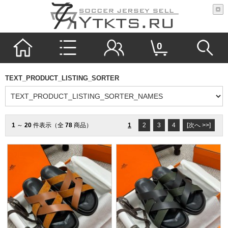
0
TEXT_PRODUCT_LISTING_SORTER
1
～
20
件表示（全
78
商品）
1
2
3
4
[次へ >>]