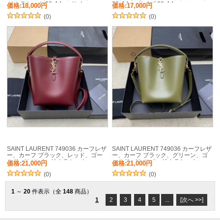
グ クラシック 20x14cm サイ
20x14cm サイズ:20x14cm
価格:18,000円
価格:17,000円
ズ:20x14cm
(0)
(0)
SAINT LAURENT 749036 カーフレザ
SAINT LAURENT 749036 カーフレザ
ー、カーフ ブラック、レッド、ゴー
ー、カーフ ブラック、グリーン、ゴ
ルド バケツバッグ クラシック
ールド バケツバッグ クラシック
価格:21,000円
価格:21,000円
20x17x13cm サイズ:20x17x13cm
20x17x13cm サイズ:20x17x13cm
(0)
(0)
1
～
20
件表示（全
148
商品）
1
2
3
4
5
...
[次へ >>]