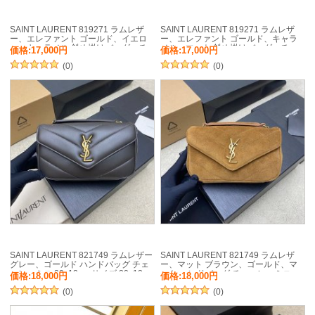
SAINT LAURENT 819271 ラムレザ
SAINT LAURENT 819271 ラムレザ
ー、エレファント ゴールド、イエロ
ー、エレファント ゴールド、キャラ
ー、キャラメル 斜め掛けバッグ、チ
メル、マット 斜め掛けバッグ、チェ
価格:17,000円
価格:17,000円
ェーンバッグ、封筒バッグ チェー
ーンバッグ、封筒バッグ チェーン、
ン、封筒、カリプソ、ミニ 19x12cm
(0)
封筒、カリプソ、ミニ 19x12cm サイ
(0)
サイズ:19x12cm
ズ:19x12cm
SAINT LAURENT 821749 ラムレザー
SAINT LAURENT 821749 ラムレザ
グレー、ゴールド ハンドバッグ チェ
ー、マット ブラウン、ゴールド、マ
ーン、ミニ 20x12cm サイズ:20x12cm
ット ハンドバッグ チェーン、ミニ
価格:18,000円
価格:18,000円
20x12cm サイズ:20x12cm
(0)
(0)