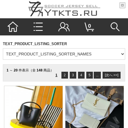
0
TEXT_PRODUCT_LISTING_SORTER
1
～
20
件表示（全
148
商品）
1
2
3
4
5
...
[次へ >>]