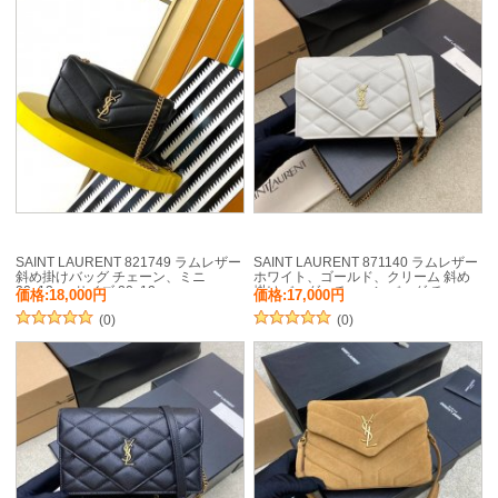
SAINT LAURENT 821749 ラムレザー
SAINT LAURENT 871140 ラムレザー
斜め掛けバッグ チェーン、ミニ
ホワイト、ゴールド、クリーム 斜め
20x12cm サイズ:20x12cm
掛けバッグ、チェーンバッグ チェー
価格:18,000円
価格:17,000円
ン、ベッキー 20x13cm サイ
(0)
ズ:20x13cm
(0)