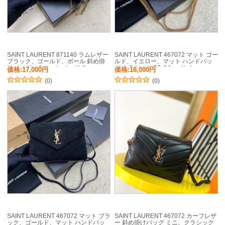
SAINT LAURENT 871140 ラムレザー
SAINT LAURENT 467072 マット ゴー
ブラック、ゴールド、ボール 斜め掛
ルド、イエロー、マット ハンドバッ
けバッグ、チェーンバッグ チェー
グ クラシック 20x14cm サイ
価格:17,000円
価格:18,000円
ン、ベッキー 20x13cm サイ
ズ:20x14cm
ズ:20x13cm
(0)
(0)
SAINT LAURENT 467072 マット ブラ
SAINT LAURENT 467072 カーフレザ
ック、ゴールド、マット ハンドバッ
ー 斜め掛けバッグ ミニ、クラシック