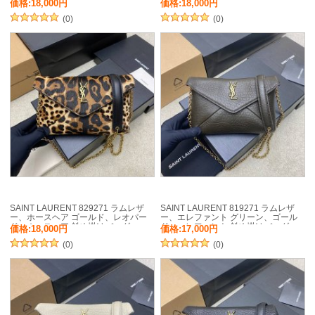
ドバッグ ベッキー、ミニ 19x12cm サ
ーンバッグ、封筒バッグ チェーン、
価格:18,000円
価格:18,000円
イズ:19x12cm
封筒、カリプソ、ミニ 19x12cm サイ
(0)
ズ:19x12cm
(0)
SAINT LAURENT 829271 ラムレザ
SAINT LAURENT 819271 ラムレザ
ー、ホースヘア ゴールド、レオパー
ー、エレファント グリーン、ゴール
ド、ホースヘア 斜め掛けバッグ、ハ
ド、エレファント 斜め掛けバッグ、
価格:18,000円
価格:17,000円
ンドバッグ、封筒バッグ 封筒
チェーンバッグ、封筒バッグ チェー
19x12cm サイズ:19x12cm
(0)
ン、封筒、カリプソ、ミニ 19x12cm
(0)
サイズ:19x12cm