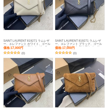
SAINT LAURENT 819271 ラムレザ
SAINT LAURENT 819271 ラムレザ
ー、エレファント ホワイト、ゴール
ー、エレファント ブラック、ゴール
ド、クリーム 斜め掛けバッグ、チェ
ド、エレファント 斜め掛けバッグ、
価格:17,000円
価格:17,000円
ーンバッグ、封筒バッグ チェーン、
チェーンバッグ、封筒バッグ チェー
封筒、カリプソ、ミニ 19x12cm サイ
(0)
ン、封筒、カリプソ、ミニ 19x12cm
(0)
ズ:19x12cm
サイズ:19x12cm