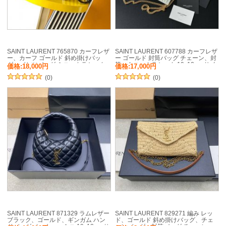
SAINT LAURENT 765870 カーフレザ
SAINT LAURENT 607788 カーフレザ
ー、カーフ ゴールド 斜め掛けバッ
ー ゴールド 封筒バッグ チェーン、封
グ、バケツバッグ ミニ、クラシック
筒、ミニ、クラシック 19x12cm サイ
価格:18,000円
価格:17,000円
15x13cm サイズ:15x13cm
ズ:19x12cm
(0)
(0)
SAINT LAURENT 871329 ラムレザー
SAINT LAURENT 829271 編み レッ
ブラック、ゴールド、ギンガム ハン
ド、ゴールド 斜め掛けバッグ、チェ