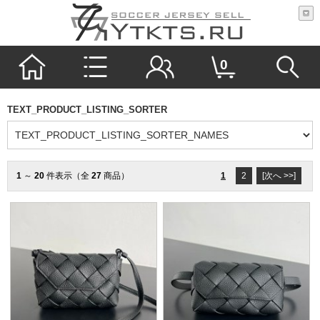
0
TEXT_PRODUCT_LISTING_SORTER
1
～
20
件表示（全
27
商品）
1
2
[次へ >>]