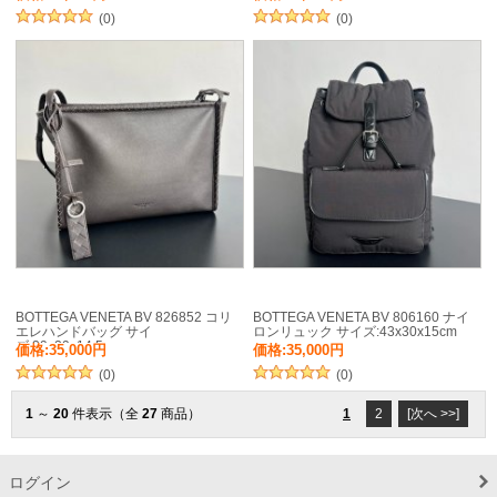
(0)
(0)
BOTTEGA VENETA BV 826852 コリ
BOTTEGA VENETA BV 806160 ナイ
エレハンドバッグ サイ
ロンリュック サイズ:43x30x15cm
ズ:39x29x14.5cm
価格:35,000円
価格:35,000円
(0)
(0)
1
～
20
件表示（全
27
商品）
1
2
[次へ >>]
ログイン