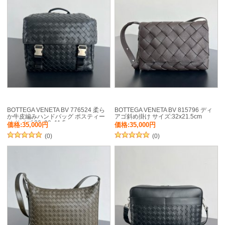
BOTTEGA VENETA BV 776524 柔ら
BOTTEGA VENETA BV 815796 ディ
か牛皮編みハンドバッグ ポスティー
アゴ斜め掛け サイズ:32x21.5cm
ノ サイズ:30x22x11.5cm
価格:35,000円
価格:35,000円
(0)
(0)