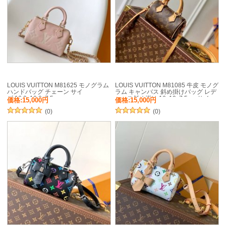
LOUIS VUITTON M81625 モノグラム
LOUIS VUITTON M81085 牛皮 モノグ
ハンドバッグ チェーン サイ
ラム キャンバス 斜め掛けバッグ レデ
ズ:16.0x10.0x7.5cm
ィース斜め掛け 16x10x7.5cm サイ
価格:15,000円
価格:15,000円
ズ:16x10x7.5cm
(0)
(0)