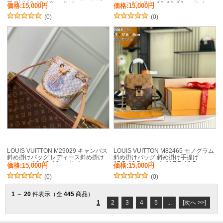
手提げ 16x13x10cm サイ
ィース斜め掛け 16x13x10cm サイ
価格:15,000円
価格:15,000円
ズ:16x13x10cm
ズ:16x13x10cm
(0)
(0)
LOUIS VUITTON M29029 キャンバス
LOUIS VUITTON M82465 モノグラム
斜め掛けバッグ レディース斜め掛け
斜め掛けバッグ 斜め掛け手提げ
チェーン 16x13x10cm サイ
17.5x12.5cm サイズ:17.5x12.5cm
価格:15,000円
価格:15,000円
ズ:16x13x10cm
(0)
(0)
1
～
20
件表示（全
445
商品）
1
2
3
4
5
...
[次へ >>]