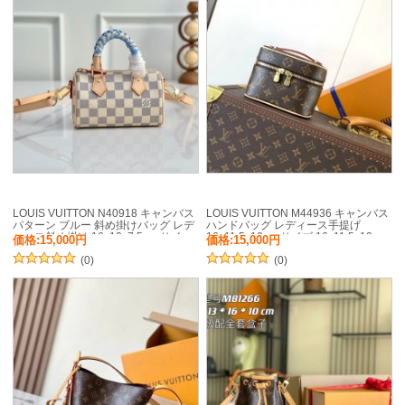
LOUIS VUITTON N40918 キャンバス
LOUIS VUITTON M44936 キャンバス
パターン ブルー 斜め掛けバッグ レデ
ハンドバッグ レディース手提げ
ィース斜め掛け 16x10x7.5cm サイ
16x11.5x10cm サイズ:16x11.5x10cm
価格:15,000円
価格:15,000円
ズ:16x10x7.5cm
(0)
(0)