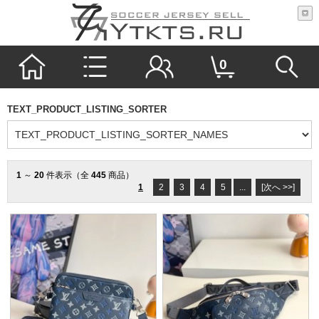
0
TEXT_PRODUCT_LISTING_SORTER
1
～
20
件表示（全
445
商品）
1
2
3
4
5
...
[次へ >>]