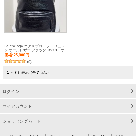
Balenciaga エクスプローラー リュッ
ク オールレザー ブラック 188011 サ
イズ:47x35x20cm
価格:25,000円
(0)
1
～
7
件表示（全
7
商品）
ログイン
マイアカウント
ショッピングカート