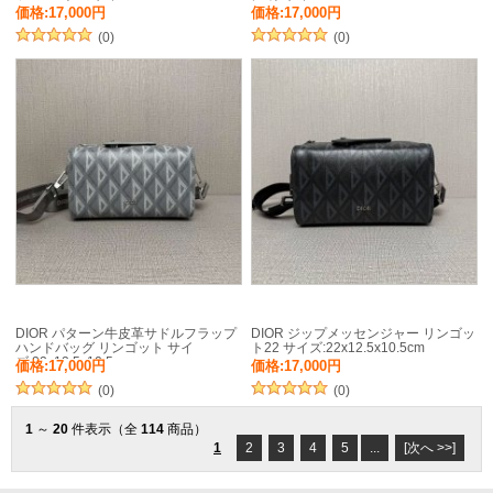
価格:17,000円
価格:17,000円
(0)
(0)
DIOR パターン牛皮革サドルフラップ
DIOR ジップメッセンジャー リンゴッ
ハンドバッグ リンゴット サイ
ト22 サイズ:22x12.5x10.5cm
ズ:22x12.5x10.5cm
価格:17,000円
価格:17,000円
(0)
(0)
1
～
20
件表示（全
114
商品）
1
2
3
4
5
...
[次へ >>]