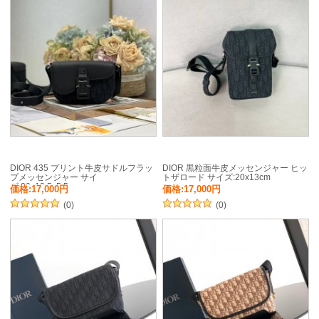
DIOR 435 プリント牛皮サドルフラッ
DIOR 黒粒面牛皮メッセンジャー ヒッ
プメッセンジャー サイ
トザロード サイズ:20x13cm
ズ:20x13.5x5.5cm
価格:17,000円
価格:17,000円
(0)
(0)