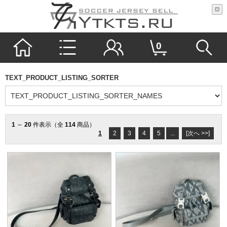
0
TEXT_PRODUCT_LISTING_SORTER
1
～
20
件表示（全
114
商品）
1
2
3
4
5
...
[次へ >>]