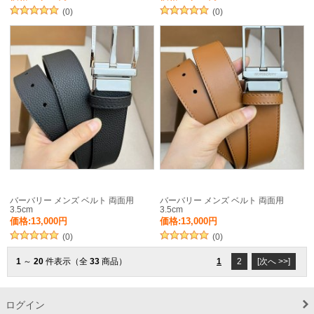
(0)
(0)
バーバリー メンズ ベルト 両面用
バーバリー メンズ ベルト 両面用
3.5cm
3.5cm
価格:13,000円
価格:13,000円
(0)
(0)
1
～
20
件表示（全
33
商品）
1
2
[次へ >>]
ログイン