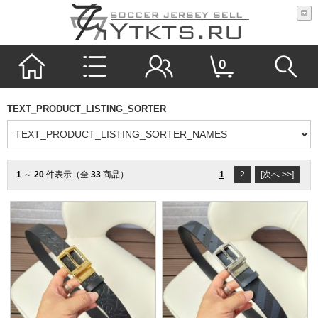
0
TEXT_PRODUCT_LISTING_SORTER
1
～
20
件表示（全
33
商品）
1
2
[次へ >>]