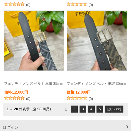
(0)
(0)
フェンディ メンズ ベルト 単環 35mm
フェンディ メンズ ベルト 単環 35mm
価格:12,000円
価格:12,000円
(0)
(0)
1
～
20
件表示（全
98
商品）
1
2
3
4
5
[次へ >>]
ログイン