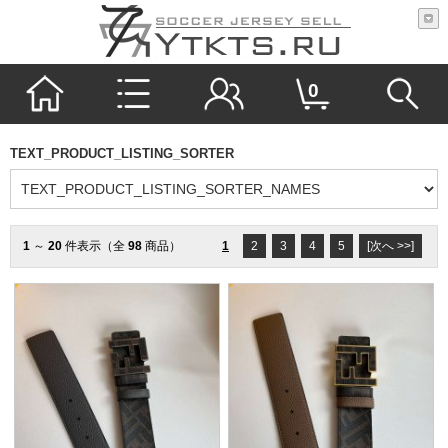
0
TEXT_PRODUCT_LISTING_SORTER
1
～
20
件表示（全
98
商品）
1
2
3
4
5
[次へ >>]