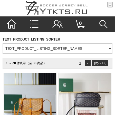
0
TEXT_PRODUCT_LISTING_SORTER
1
～
20
件表示（全
38
商品）
1
2
[次へ >>]