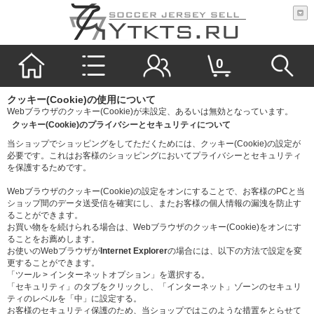
0
クッキー(Cookie)の使用について
Webブラウザのクッキー(Cookie)が未設定、あるいは無効となっています。
クッキー(Cookie)のプライバシーとセキュリティについて
当ショップでショッピングをしてただくためには、クッキー(Cookie)の設定が
必要です。これはお客様のショッピングにおいてプライバシーとセキュリティ
を保護するためです。
Webブラウザのクッキー(Cookie)の設定をオンにすることで、お客様のPCと当
ショップ間のデータ送受信を確実にし、またお客様の個人情報の漏洩を防止す
ることができます。
お買い物をを続けられる場合は、Webブラウザのクッキー(Cookie)をオンにす
ることをお薦めします。
お使いのWebブラウザが
Internet Explorer
の場合には、以下の方法で設定を変
更することができます。
「ツール > インターネットオプション」を選択する。
「セキュリティ」のタブをクリックし、「インターネット」ゾーンのセキュリ
ティのレベルを「中」に設定する。
お客様のセキュリティ保護のため、当ショップではこのような措置をとらせて