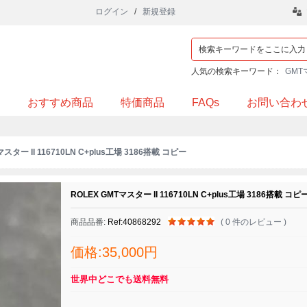
ログイン
/
新規登録
人気の検索キーワード：
GMT
おすすめ商品
特価商品
FAQs
お問い合わ
Tマスター II 116710LN C+plus工場 3186搭載 コピー
ROLEX GMTマスター II 116710LN C+plus工場 3186搭載 コピ
商品品番:
Ref:40868292
( 0 件のレビュー )
価格:35,000円
世界中どこでも送料無料