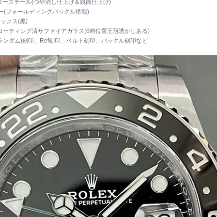
タースチール(つや消し仕上げ＆鏡面仕上げ)
ー(フォールディングバックル搭載)
ックス(黒)
コーティング済サファイアガラス(6時位置王冠透かしある)
ランダム)刻印、Ref刻印、ベルト刻印、バックル刻印など