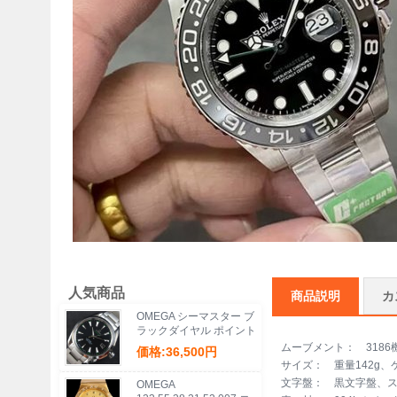
人気商品
商品説明
カ
OMEGA シーマスター ブ
ラックダイヤル ポイント
付き
ムーブメント： 3186
価格:36,500円
サイズ： 重量142g、ケ
文字盤： 黒文字盤、スー
OMEGA