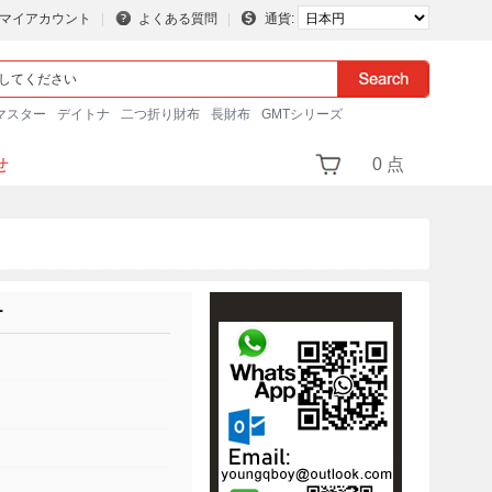
マイアカウント
よくある質問
通貨:
マスター
デイトナ
二つ折り財布
長財布
GMTシリーズ
せ
0 点
ー