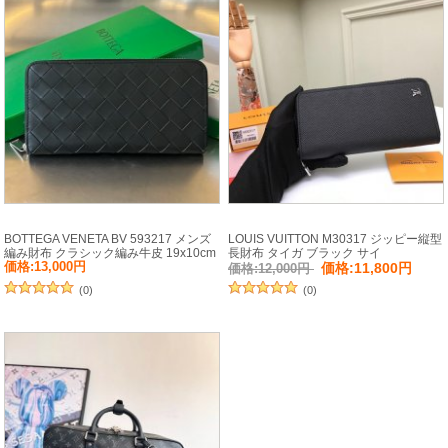
BOTTEGA VENETA BV 593217 メンズ
LOUIS VUITTON M30317 ジッピー縦型
編み財布 クラシック編み牛皮 19x10cm
長財布 タイガ ブラック サイ
サイズ:19x10cm
ズ:20x10cm
価格:13,000円
価格:11,800円
価格:12,000円
(0)
(0)