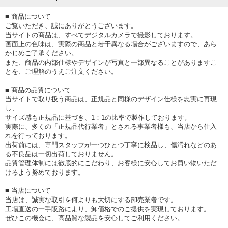
■ 商品について
ご覧いただき、誠にありがとうございます。
当サイトの商品は、すべてデジタルカメラで撮影しております。
画面上の色味は、実際の商品と若干異なる場合がございますので、あら
かじめご了承ください。
また、商品の内部仕様やデザインが写真と一部異なることがありますこ
とを、ご理解のうえご注文ください。
■ 商品の品質について
当サイトで取り扱う商品は、正規品と同様のデザイン仕様を忠実に再現
し、
サイズ感も正規品に基づき、1：1の比率で製作しております。
実際に、多くの「正規品代行業者」とされる事業者様も、当店から仕入
れを行っております。
出荷前には、専門スタッフが一つひとつ丁寧に検品し、傷汚れなどのあ
る不良品は一切出荷しておりません。
品質管理体制には徹底的にこだわり、お客様に安心してお買い物いただ
けるよう努めております。
■ 当店について
当店は、誠実な取引を何よりも大切にする卸売業者です。
工場直送の一手販路により、卸価格でのご提供を実現しております。
ぜひこの機会に、高品質な製品を安心してご利用ください。