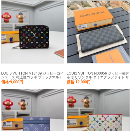
LOUIS VUITTON M13409 ジッピーコイ
LOUIS VUITTON N00056 ジッピー長財
ンケース 村上隆コラボ ブラックマルチ
布 ホリゾンタル ダミエグラファイト サ
サイズ:11x8.5cm
イズ:21x2.5x10cm
価格:9,000円
価格:12,000円