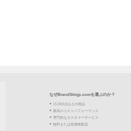
なぜBrandSitejp.comを選ぶのか？
15,000点以上の商品
最高のコストパフォーマンス
専門的なカスタマーサービス
無料または低価格配送