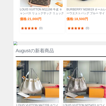
LOUIS VUITTON M11198 牛皮 キ
BURBERRY M28619 オール
ャンバス リュックサック リュック
ーウエストバッグ ブルー サイ
30x28x18cm サイズ:30x28x18cm
ズ:30x15cm
価格:21,000円
価格:18,500円
(0)
(0)
Augustの新着商品
LOUIS VUITTON M47209 ホワイ
LOUIS VUITTON M25453 ホワイ