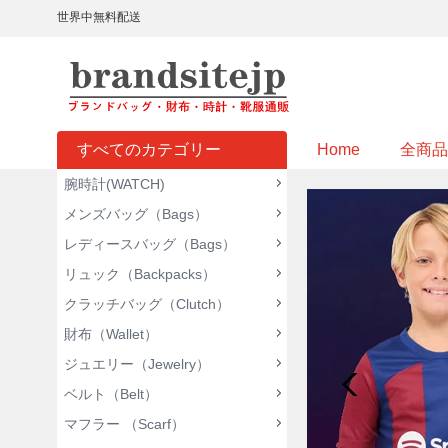
世界中無料配送
すべてのカテゴリー
Home
全商品
腕時計(WATCH)
メンズバッグ（Bags）
レディースバッグ（Bags）
リュック（Backpacks）
クラッチバッグ（Clutch）
財布（Wallet）
ジュエリー（Jewelry）
ベルト（Belt）
マフラー （Scarf）