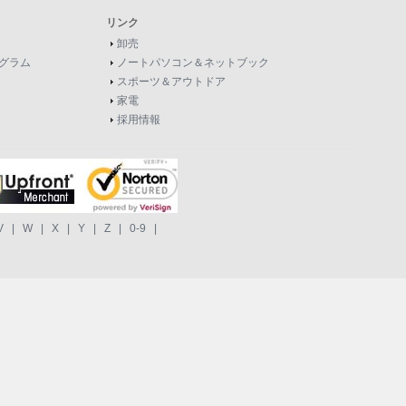
リンク
卸売
グラム
ノートパソコン＆ネットブック
スポーツ＆アウトドア
家電
採用情報
V
|
W
|
X
|
Y
|
Z
|
0-9
|