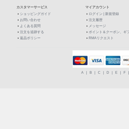
カスタマーサービス
マイアカウント
ショッピングガイド
ログイン
|
新規登録
お問い合わせ
注文履歴
よくある質問
メッセージ
注文を追跡する
ポイント＆クーポン、ギ
返品ポリシー
RMAリクエスト
A
|
B
|
C
|
D
|
E
|
F