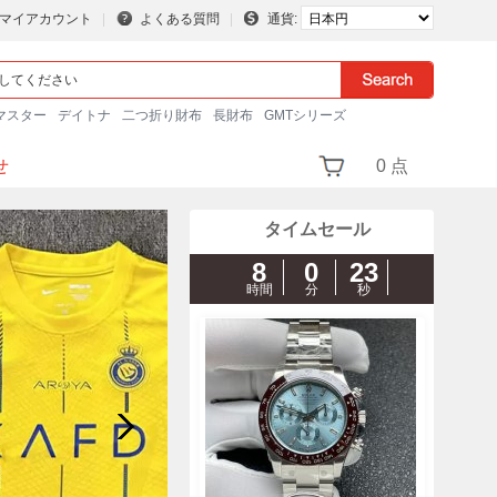
マイアカウント
よくある質問
通貨:
マスター
デイトナ
二つ折り財布
長財布
GMTシリーズ
せ
0 点
タイムセール
8
0
22
時間
分
秒