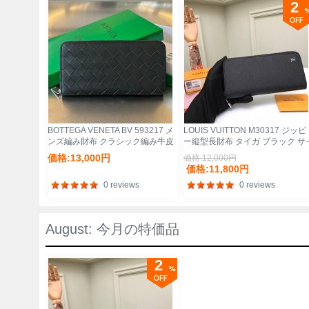
2
BOTTEGA VENETA BV 593217 メ
LOUIS VUITTON M30317 ジッピ
ンズ編み財布 クラシック編み牛皮
ー縦型長財布 タイガ ブラック サ
19x10cm サイズ:19x10cm
ズ:20x10cm
価格:13,000円
価格:12,000円
価格:11,800円
0 reviews
0 reviews
August: 今月の特価品
2