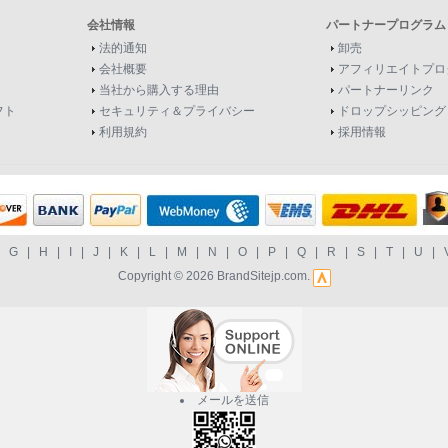
会社情報
パートナープログラム
法的通知
卸売
会社概要
アフィリエイトプロ
当社から購入する理由
パートナーリンク
フト
セキュリティ＆プライバシー
ドロップシッピング
利用規約
採用情報
|
G
|
H
|
I
|
J
|
K
|
L
|
M
|
N
|
O
|
P
|
Q
|
R
|
S
|
T
|
U
|
Copyright © 2026
BrandSitejp.com
.
メールを送信