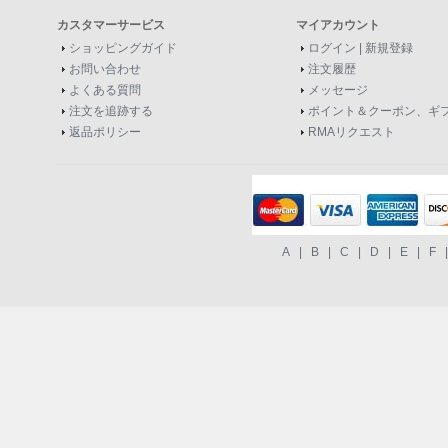
カスタマーサービス
マイアカウント
ショッピングガイド
ログイン
|
新規登録
お問い合わせ
注文履歴
よくある質問
メッセージ
注文を追跡する
ポイント＆クーポン、ギ
返品ポリシー
RMAリクエスト
A
|
B
|
C
|
D
|
E
|
F