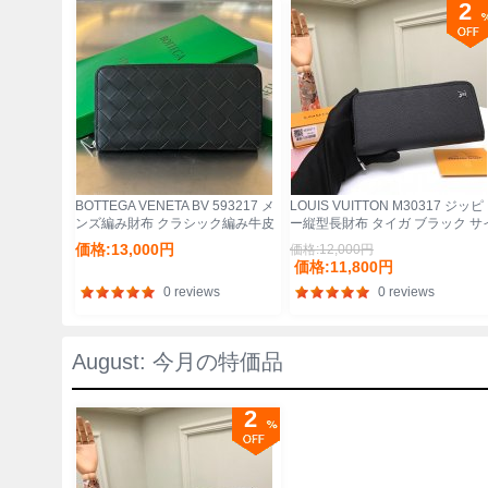
2
BOTTEGA VENETA BV 593217 メ
LOUIS VUITTON M30317 ジッピ
ンズ編み財布 クラシック編み牛皮
ー縦型長財布 タイガ ブラック サ
19x10cm サイズ:19x10cm
ズ:20x10cm
価格:13,000円
価格:12,000円
価格:11,800円
0 reviews
0 reviews
August: 今月の特価品
2