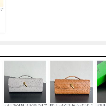
レザ
ア
BOTTEGA VENETA BV 805241 ア
BOTTEGA VENETA BV 741511 ク
BOTTE