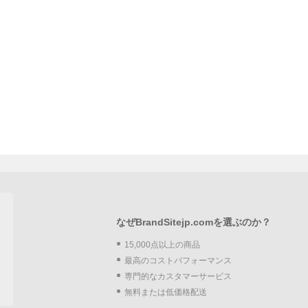
なぜBrandSitejp.comを選ぶのか？
15,000点以上の商品
最高のコストパフォーマンス
専門的なカスタマーサービス
無料または低価格配送