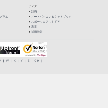
リンク
卸売
グラム
ノートパソコン＆ネットブック
スポーツ＆アウトドア
家電
採用情報
V
|
W
|
X
|
Y
|
Z
|
0-9
|