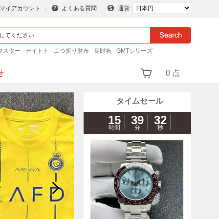
マイアカウント
よくある質問
通貨:
マスター
デイトナ
二つ折り財布
長財布
GMTシリーズ
せ
0 点
タイムセール
15
39
31
時間
分
秒