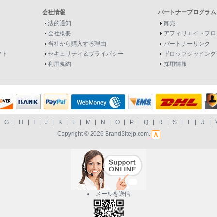
会社情報
パートナープログラム
法的通知
卸売
会社概要
アフィリエイトプロ
当社から購入する理由
パートナーリンク
フト
セキュリティ＆プライバシー
ドロップシッピング
利用規約
採用情報
|
G
|
H
|
I
|
J
|
K
|
L
|
M
|
N
|
O
|
P
|
Q
|
R
|
S
|
T
|
U
|
Copyright © 2026
BrandSitejp.com
.
メールを送信