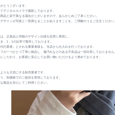
りがとうございます。
べてデジタルカメラで撮影しております。
の商品と若干異なる場合がございますので、あらかじめご了承ください。
やデザインが写真と一部異なることがありますことを、ご理解のうえご注文ください
品は、正規品と同様のデザイン仕様を忠実に再現し、
き、1：1の比率で製作しております。
品代行業者」とされる事業者様も、当店から仕入れを行っております。
ッフが一つひとつ丁寧に検品し、傷汚れなどのある不良品は一切出荷しておりません
的にこだわり、お客様に安心してお買い物いただけるよう努めております。
何よりも大切にする卸売業者です。
より、卸価格でのご提供を実現しております。
質な製品を安心してご利用ください。