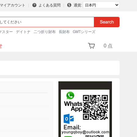
マイアカウント
よくある質問
通貨:
マスター
デイトナ
二つ折り財布
長財布
GMTシリーズ
せ
0 点