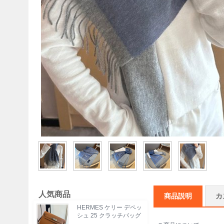
人気商品
商品説明
カ
HERMES ケリー デペッ
シュ 25 クラッチバッグ
エプソム革 ショルダース