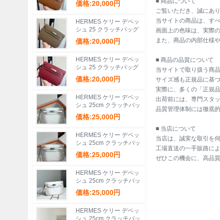
■ 商品について
価格:20,000円
トラップ付き サイズ:
ご覧いただき、誠にあ
当サイトの商品は、す
HERMES ケリー デペッ
シュ 25 クラッチバッグ
画面上の色味は、実際
エプソム革 ショルダース
また、商品の内部仕様
価格:20,000円
トラップ付き サイズ:
HERMES ケリー デペッ
■ 商品の品質について
シュ 25 クラッチバッグ
当サイトで取り扱う商
エプソム革 ショルダース
価格:20,000円
サイズ感も正規品に基づ
トラップ付き サイズ:
実際に、多くの「正規
HERMES ケリー デペッ
出荷前には、専門スタ
シュ 25cm クラッチバッ
品質管理体制には徹底
グ マットワニ腹皮 ヒマ
価格:25,000円
ラヤホワイト サイズ:
■ 当店について
HERMES ケリー デペッ
当店は、誠実な取引を
シュ 25cm クラッチバッ
工場直送の一手販路に
グ マットワニ腹皮 ヒマ
価格:25,000円
ぜひこの機会に、高品
ラヤホワイト サイズ:
HERMES ケリー デペッ
シュ 25cm クラッチバッ
グ マットワニ腹皮 ヒマ
価格:25,000円
ラヤホワイト サイズ:
HERMES ケリー デペッ
シュ 25cm クラッチバッ