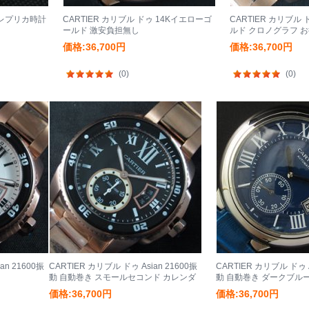
ゥ レプリカ時計
CARTIER カリブル ドゥ 14Kイエローゴ
CARTIER カリブル
ールド 激安負担無し
ルド クロノグラフ 
価格:36,700円
価格:36,700円
(0)
(0)
an 21600振
CARTIER カリブル ドゥ Asian 21600振
CARTIER カリブル ドゥ A
動 自動巻き スモールセコンド カレンダ
動 自動巻き ダークブルー
ー 国内即発
商品
価格:36,700円
価格:36,700円