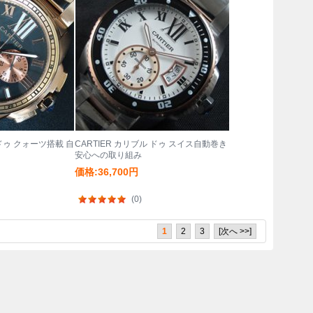
 ドゥ クォーツ搭載 自
CARTIER カリブル ドゥ スイス自動巻き
安心への取り組み
価格:36,700円
(0)
1
2
3
[次へ >>]