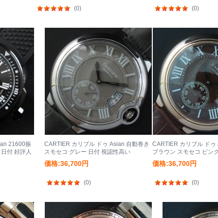
(0)
(0)
an 21600振
CARTIER カリブル ドゥ Asian 自動巻き
CARTIER カリブル ドゥ 
 日付 好評人
スモセコ グレー 日付 視認性高い
ブラウン スモセコ ピン
直営
価格:36,700円
価格:36,700円
(0)
(0)