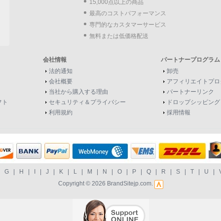
15,000点以上の商品
最高のコストパフォーマンス
専門的なカスタマーサービス
無料または低価格配送
会社情報
パートナープログラム
法的通知
卸売
会社概要
アフィリエイトプロ
当社から購入する理由
パートナーリンク
フト
セキュリティ＆プライバシー
ドロップシッピング
利用規約
採用情報
|
G
|
H
|
I
|
J
|
K
|
L
|
M
|
N
|
O
|
P
|
Q
|
R
|
S
|
T
|
U
|
Copyright © 2026
BrandSitejp.com
.