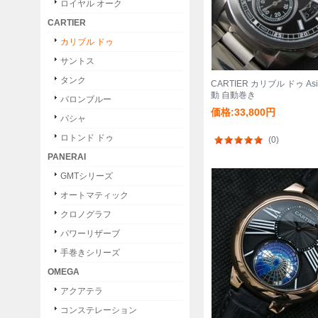
ロイヤル オーク
CARTIER
カリブル ドゥ
サントス
タンク
CARTIER カリブル ドゥ Asi
動 自動巻き
バロンブルー
価格:33,800円
パシャ
ロトンド ドゥ
(0)
PANERAI
GMTシリーズ
オートマティック
クロノグラフ
パワーリザーブ
手巻きシリーズ
OMEGA
アクアテラ
コンステレーション