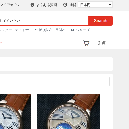
マイアカウント
よくある質問
通貨:
マスター
デイトナ
二つ折り財布
長財布
GMTシリーズ
せ
0 点