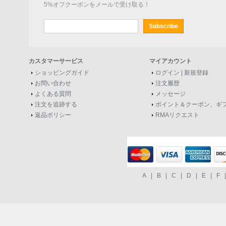
5%オフクーポンをメールで受け取る！
カスタマーサービス
マイアカウント
ショッピングガイド
ログイン
|
新規登録
お問い合わせ
注文履歴
よくある質問
メッセージ
注文を追跡する
ポイント＆クーポン、ギ
返品ポリシー
RMAリクエスト
A
|
B
|
C
|
D
|
E
|
F