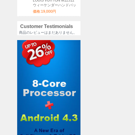
LOUIS VUITTON M11512
ウィーケンダーハンドバッ
グ サイズ:46x31x18cm
価格:19,000円
Customer Testimonials
商品のレビューはまだありません。