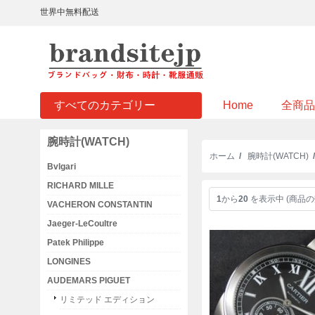
世界中無料配送
すべてのカテゴリー
Home
全商品
腕時計(WATCH)
ホーム
/
腕時計(WATCH)
Bvlgari
RICHARD MILLE
1
から
20
を表示中 (商品の
VACHERON CONSTANTIN
Jaeger-LeCoultre
Patek Philippe
LONGINES
AUDEMARS PIGUET
リミテッド エディション