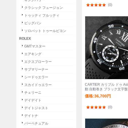
キングパワー
(0)
クラシック フュージョン
トゥッティ フルッティ
ビッグバン
ソロバット トゥールビヨン
ROLEX
GMTマスター
エアキング
エクスプローラー
サブマリーナー
シードゥエラー
CARTIER カリブル ドゥ Asi
スカイドゥエラー
動 自動巻き ブラック文字盤
チェリーニ
気
価格:36,700円
デイデイト
(0)
デイトジャスト
デイトナ
パーペチュアル