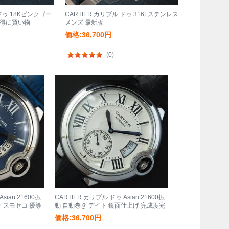
 ドゥ 18Kピンクゴー
CARTIER カリブル ドゥ 316Fステンレス
お得に買い物
メンズ 最新版
価格:36,700円
(0)
sian 21600振
CARTIER カリブル ドゥ Asian 21600振
 スモセコ 優等
動 自動巻き デイト 鏡面仕上げ 完成度完
璧
価格:36,700円