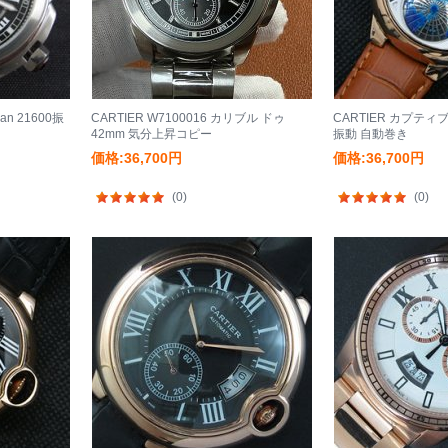
an 21600振
CARTIER W7100016 カリブル ドゥ
CARTIER カプティブ 
42mm 気分上昇コピー
振動 自動巻き
価格:36,700円
価格:36,700円
(0)
(0)