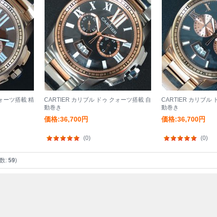
クォーツ搭載 精
CARTIER カリブル ドゥ クォーツ搭載 自
CARTIER カリブル
動巻き
動巻き
価格:36,700円
価格:36,700円
(0)
(0)
数:
59
)