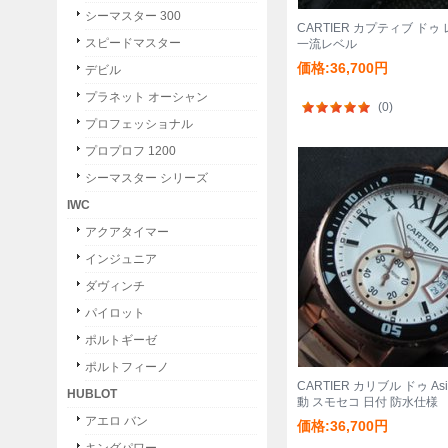
シーマスター 300
CARTIER カプティブ ド
スピードマスター
一流レベル
価格:36,700円
デビル
プラネット オーシャン
(0)
プロフェッショナル
プロプロフ 1200
シーマスター シリーズ
IWC
アクアタイマー
インジュニア
ダヴィンチ
パイロット
ポルトギーゼ
ポルトフィーノ
CARTIER カリブル ドゥ Asi
HUBLOT
動 スモセコ 日付 防水仕様
アエロ バン
価格:36,700円