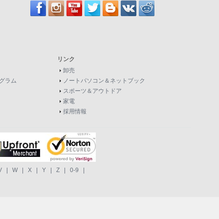
リンク
卸売
グラム
ノートパソコン＆ネットブック
スポーツ＆アウトドア
家電
採用情報
V
|
W
|
X
|
Y
|
Z
|
0-9
|