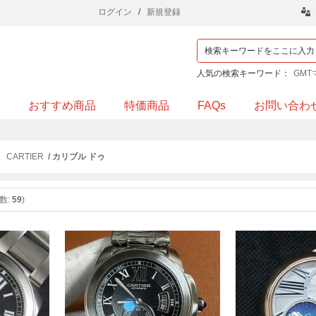
ログイン
/
新規登録
人気の検索キーワード：
GMT
おすすめ商品
特価商品
FAQs
お問い合わ
/
CARTIER
/ カリブル ドゥ
数:
59
)