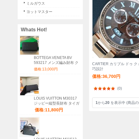
ミルガウス
ヨットマスター
Whats Hot!
BOTTEGA VENETA BV
593217 メンズ編み財布 ク
CARTIER カリブル ドゥ 
ラシック編み牛皮 19x10cm
巧設計
価格:13,000円
サイズ:19x10cm
価格:36,700円
(0)
LOUIS VUITTON M30317
1
から
20
を表示中 (商品の
ジッピー縦型長財布 タイガ
ブラック サイズ:20x10cm
価格:11,800円