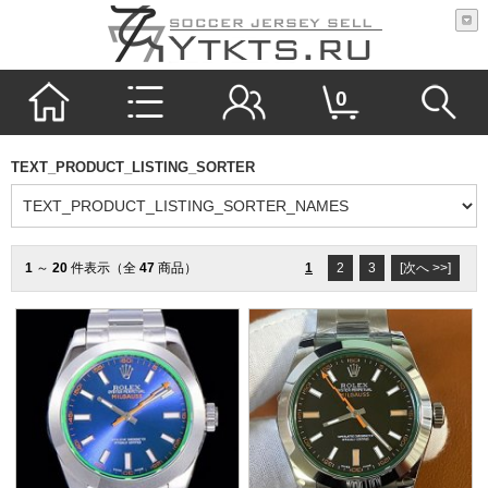
0
TEXT_PRODUCT_LISTING_SORTER
1
～
20
件表示（全
47
商品）
1
2
3
[次へ >>]