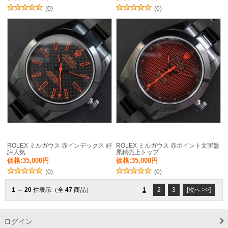
(0)
(0)
ROLEX ミルガウス 赤インデックス 好
ROLEX ミルガウス 赤ポイント文字盤
評人気
累積売上トップ
価格:35,000円
価格:35,000円
(0)
(0)
1
～
20
件表示（全
47
商品）
1
2
3
[次へ >>]
ログイン