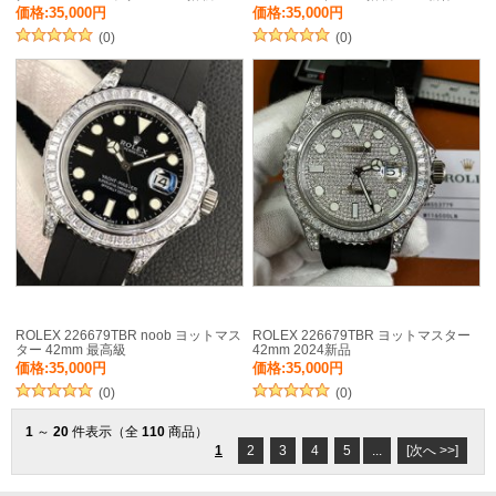
価格:35,000円
価格:35,000円
(0)
(0)
ROLEX 226679TBR noob ヨットマス
ROLEX 226679TBR ヨットマスター
ター 42mm 最高級
42mm 2024新品
価格:35,000円
価格:35,000円
(0)
(0)
1
～
20
件表示（全
110
商品）
1
2
3
4
5
...
[次へ >>]