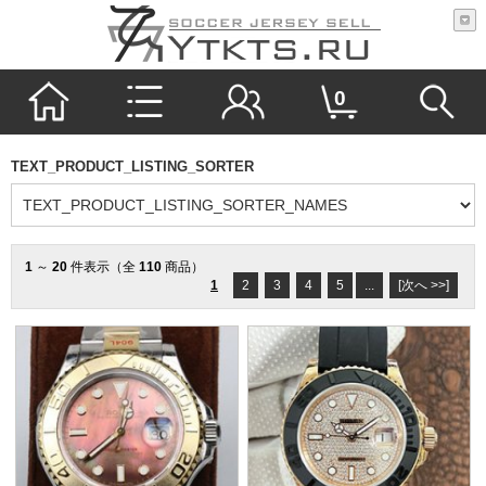
0
TEXT_PRODUCT_LISTING_SORTER
1
～
20
件表示（全
110
商品）
1
2
3
4
5
...
[次へ >>]