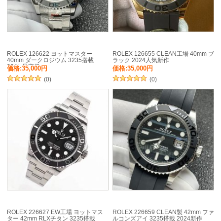
ROLEX 126622 ヨットマスター
ROLEX 126655 CLEAN工場 40mm ブ
40mm ダークロジウム 3235搭載
ラック 2024人気新作
904L 最高級
価格:35,000円
価格:35,000円
(0)
(0)
ROLEX 226627 EW工場 ヨットマス
ROLEX 226659 CLEAN製 42mm ファ
ター 42mm RLXチタン 3235搭載
ルコンズアイ 3235搭載 2024新作