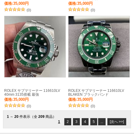
価格:35,000円
価格:35,000円
(0)
(0)
ROLEX サブマリーナー 116610LV
ROLEX サブマリーナー 116610LV
40mm 3135搭載 最強
BLAKEN ブラックバンド
価格:35,000円
価格:35,000円
(0)
(0)
1
～
20
件表示（全
209
商品）
1
2
3
4
5
...
[次へ >>]