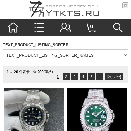
0
TEXT_PRODUCT_LISTING_SORTER
1
～
20
件表示（全
209
商品）
1
2
3
4
5
...
[次へ >>]