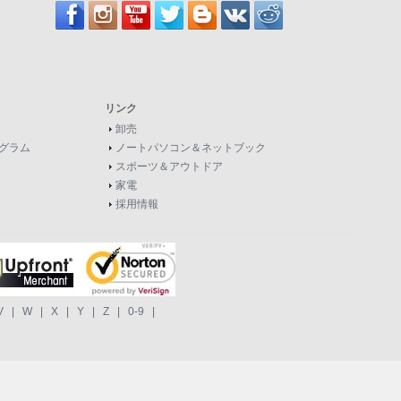
リンク
卸売
グラム
ノートパソコン＆ネットブック
スポーツ＆アウトドア
家電
採用情報
V
|
W
|
X
|
Y
|
Z
|
0-9
|