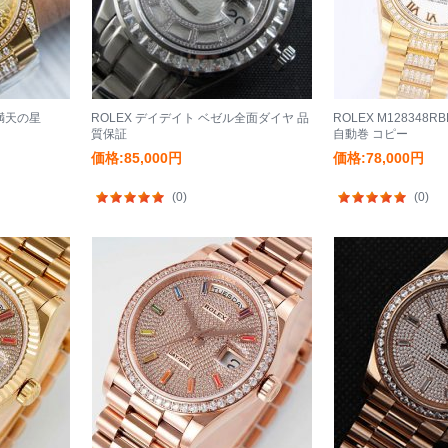
 満天の星
ROLEX デイデイト ベゼル全面ダイヤ 品
ROLEX M128348R
質保証
自動巻 コピー
価格:85,000円
価格:78,000円
(0)
(0)