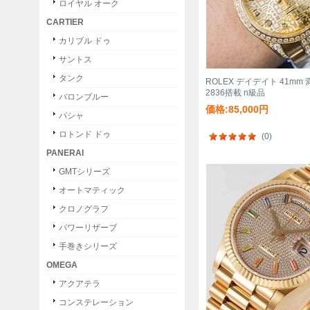
ロイヤル オーク
CARTIER
カリブル ドゥ
サントス
タンク
ROLEX デイデイト 41mm
2836搭載 n級品
バロンブルー
価格:85,000円
パシャ
ロトンド ドゥ
(0)
PANERAI
GMTシリーズ
オートマティック
クロノグラフ
パワーリザーブ
手巻きシリーズ
OMEGA
アクアテラ
コンステレーション