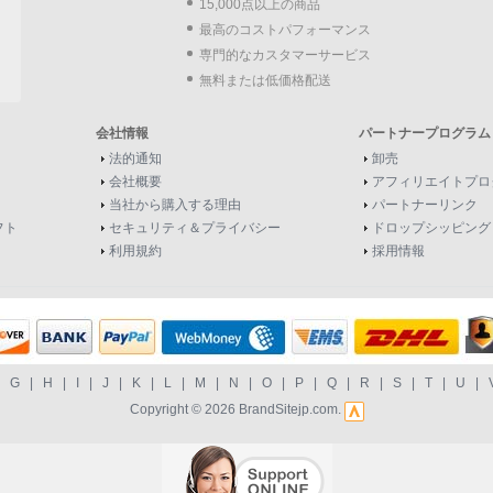
15,000点以上の商品
最高のコストパフォーマンス
専門的なカスタマーサービス
無料または低価格配送
会社情報
パートナープログラム
法的通知
卸売
会社概要
アフィリエイトプロ
当社から購入する理由
パートナーリンク
フト
セキュリティ＆プライバシー
ドロップシッピング
利用規約
採用情報
|
G
|
H
|
I
|
J
|
K
|
L
|
M
|
N
|
O
|
P
|
Q
|
R
|
S
|
T
|
U
|
Copyright © 2026
BrandSitejp.com
.