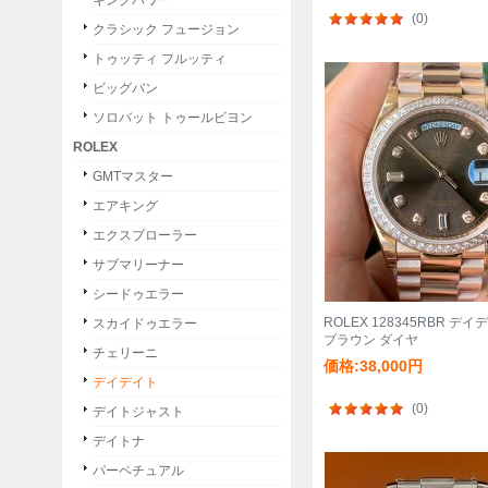
キングパワー
(0)
クラシック フュージョン
トゥッティ フルッティ
ビッグバン
ソロバット トゥールビヨン
ROLEX
GMTマスター
エアキング
エクスプローラー
サブマリーナー
シードゥエラー
ROLEX 128345RBR デイ
スカイドゥエラー
ブラウン ダイヤ
チェリーニ
価格:38,000円
デイデイト
(0)
デイトジャスト
デイトナ
パーペチュアル