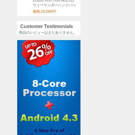
LOUIS VUITTON M11512
ウィーケンダーハンドバッ
グ サイズ:46x31x18cm
価格:19,000円
Customer Testimonials
商品のレビューはまだありません。