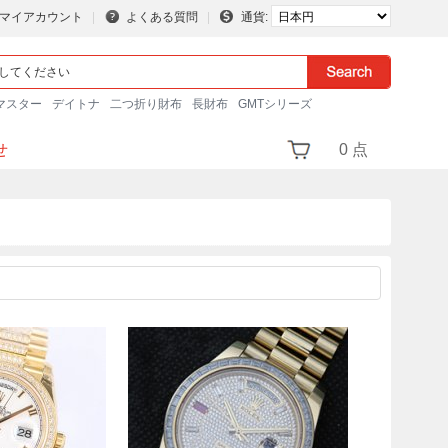
マイアカウント
よくある質問
通貨:
マスター
デイトナ
二つ折り財布
長財布
GMTシリーズ
せ
0 点