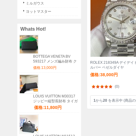
ミルガウス
ヨットマスター
Whats Hot!
BOTTEGA VENETA BV
593217 メンズ編み財布 ク
ROLEX 218349A デイデイト 
ラシック編み牛皮 19x10cm
ルバー ベゼルダイヤ
価格:13,000円
サイズ:19x10cm
価格:38,000円
(0)
LOUIS VUITTON M30317
1
から
20
を表示中 (商品の
ジッピー縦型長財布 タイガ
ブラック サイズ:20x10cm
価格:11,800円