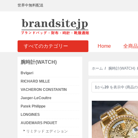
世界中無料配送
すべてのカテゴリー
Home
全商品
腕時計(WATCH)
ホーム
/
腕時計(WATCH)
Bvlgari
RICHARD MILLE
1
から
20
を表示中 (商品の
VACHERON CONSTANTIN
Jaeger-LeCoultre
Patek Philippe
LONGINES
AUDEMARS PIGUET
リミテッド エディション