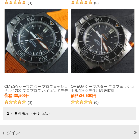
(0)
(0)
OMEGA シーマスター プロフェッショ
OMEGA シーマスター プロフェッショ
ナル 1200 プロプロフ ハイエンドモデ
ナル 1200 先生用高級時計
ル
価格:36,500円
価格:36,500円
(0)
(0)
1
～
6
件表示（全
6
商品）
ログイン