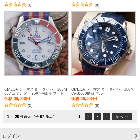
(0)
(0)
OMEGA シーマスター ダイバー300M
OMEGA シーマスター ダイバー300M
007 コマンダー 2507搭載 ホワイト
Cal.8800搭載 ブルー
価格:36,500円
価格:36,500円
(0)
(0)
1
～
20
件表示（全
67
商品）
1
2
3
4
[次へ >>]
ログイン