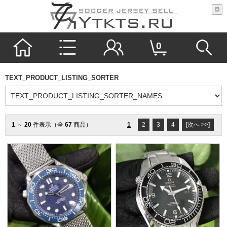
0
TEXT_PRODUCT_LISTING_SORTER
1
～
20
件表示（全
67
商品）
1
2
3
4
[次へ >>]