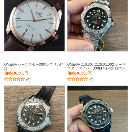
OMEGA シーマスター300 レプリカ時
OMEGA 210.30.42.20.01.002 シーマ
計
スター ダイバー300M Nekton 国内人
気
価格:36,500円
価格:36,500円
(0)
(0)