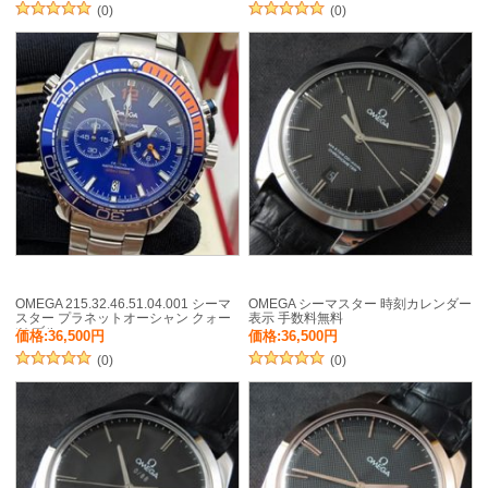
(0)
(0)
OMEGA 215.32.46.51.04.001 シーマ
OMEGA シーマスター 時刻カレンダー
スター プラネットオーシャン クォー
表示 手数料無料
ツ ブルー
価格:36,500円
価格:36,500円
(0)
(0)