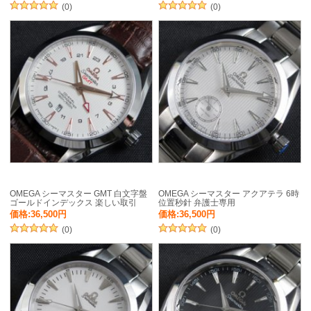
(0)
(0)
OMEGA シーマスター GMT 白文字盤
OMEGA シーマスター アクアテラ 6時
ゴールドインデックス 楽しい取引
位置秒針 弁護士専用
価格:36,500円
価格:36,500円
(0)
(0)