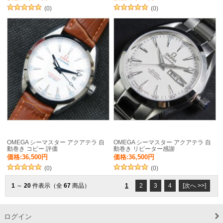
(0)
(0)
OMEGA シーマスター アクアテラ 自
OMEGA シーマスター アクアテラ 自
動巻き コピー 評価
動巻き リピーター感謝
価格:36,500円
価格:36,500円
(0)
(0)
1
～
20
件表示（全
67
商品）
1
2
3
4
[次へ >>]
ログイン