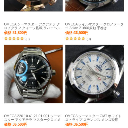
OMEGA シーマスター アクアテラ ク
OMEGA レイルマスター クロノメータ
ロノグラフ クォーツ搭載 ラバーベル
ー Asian 21600振動 手巻き
ト
価格:31,800円
価格:36,500円
(0)
(0)
OMEGA 220.10.41.21.01.001 シーマ
OMEGA シーマスター GMT ホワイト
スター アクアテラ マスタークロノメ
ストライプ ステンレス メンズ愛用
ーター
価格:36,500円
価格:36,500円