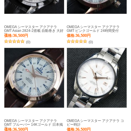
OMEGA シーマスター アクアテラ
OMEGA シーマスター アクアテラ
GMT Asian 2824-2搭載 自動巻き 大好
GMT ピンクゴールド 24時間受付
評
価格:36,500円
価格:36,500円
(0)
(0)
OMEGA シーマスター アクアテラ
OMEGA シーマスター アクアテラ コ
GMT ブルーバー 14Kゴールド 日本掲
ピー時計
載
価格:36,500円
価格:36,500円