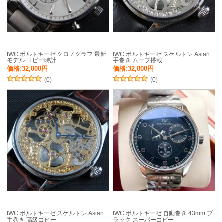
IWC ポルトギーゼ クロノグラフ 最新
IWC ポルトギーゼ スケルトン Asian
モデル コピー時計
手巻き ムーブ搭載
価格:32,000円
価格:32,000円
(0)
(0)
IWC ポルトギーゼ スケルトン Asian
IWC ポルトギーゼ 自動巻き 43mm ブ
手巻き 高級コピー
ラック スーパーコピー