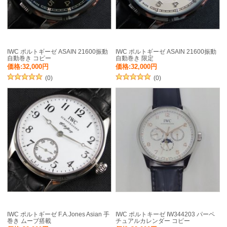
IWC ポルトギーゼ ASAIN 21600振動
IWC ポルトギーゼ ASAIN 21600振動
自動巻き コピー
自動巻き 限定
価格:32,000円
価格:32,000円
(0)
(0)
IWC ポルトギーゼ F.A.Jones Asian 手
IWC ポルトキーゼ IW344203 パーペ
巻き ムーブ搭載
チュアルカレンダー コピー