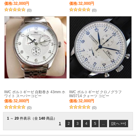
価格:32,000円
価格:32,000円
(0)
(0)
IWC ポルトギーゼ 自動巻き 43mm ホ
IWC ポルトギーゼ クロノグラフ
ワイト スーパーコピー
IW3714 クォーツ コピー
価格:32,000円
価格:32,000円
(0)
(0)
1
～
20
件表示（全
140
商品）
1
2
3
4
5
...
[次へ >>]