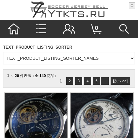
0
TEXT_PRODUCT_LISTING_SORTER
1
～
20
件表示（全
140
商品）
1
2
3
4
5
...
[次へ >>]