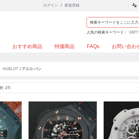
ログイン
/
新規登録
人気の検索キーワード：
GMT
おすすめ商品
特価商品
FAQs
お問い合わ
/
HUBLOT
/ アエロ バン
数:
27
)