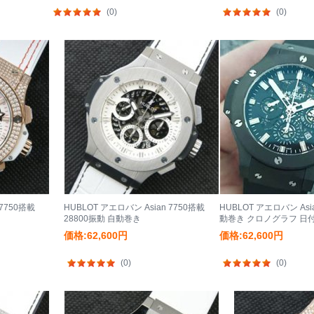
(0)
(0)
 7750搭載
HUBLOT アエロバン Asian 7750搭載
HUBLOT アエロバン Asi
28800振動 自動巻き
動巻き クロノグラフ 日
価格:62,600円
価格:62,600円
(0)
(0)