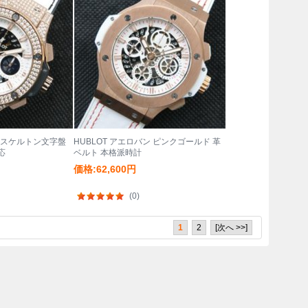
ン スケルトン文字盤
HUBLOT アエロバン ピンクゴールド 革
応
ベルト 本格派時計
価格:62,600円
(0)
1
2
[次へ >>]