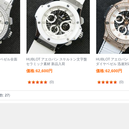
スベゼル全面
HUBLOT アエロバン スケルトン文字盤
HUBLOT アエロバ
セラミック素材 新品入荷
ダイヤベゼル 迅速対
価格:62,600円
価格:62,600円
(0)
(0)
数:
27
)