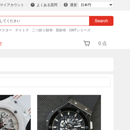
マイアカウント
よくある質問
通貨:
マスター
デイトナ
二つ折り財布
長財布
GMTシリーズ
せ
0 点