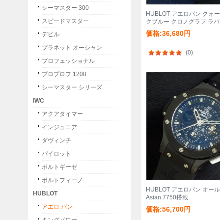
シーマスター 300
HUBLOT アエロバン クォ
スピードマスター
クブルー クロノグラフ ラ
価格:36,680円
デビル
プラネット オーシャン
(0)
プロフェッショナル
プロプロフ 1200
シーマスター シリーズ
IWC
アクアタイマー
インジュニア
ダヴィンチ
パイロット
ポルトギーゼ
ポルトフィーノ
HUBLOT アエロバン オー
HUBLOT
Asian 7750搭載
アエロ バン
価格:56,700円