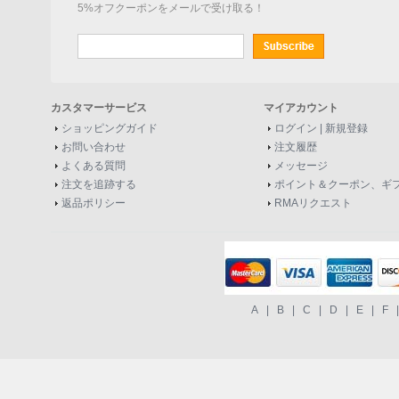
5%オフクーポンをメールで受け取る！
カスタマーサービス
マイアカウント
ショッピングガイド
ログイン
|
新規登録
お問い合わせ
注文履歴
よくある質問
メッセージ
注文を追跡する
ポイント＆クーポン、ギ
返品ポリシー
RMAリクエスト
A
|
B
|
C
|
D
|
E
|
F