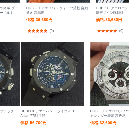
ーツ搭載 ダー
HUBLOT アエロバン クォーツ搭載 自動
HUBLOT アエロバ
バーベルト
巻き 高精度
級デザイン腕時計
価格:36,680円
価格:36,680円
(0)
(0)
ルブラック
HUBLOT アエロバン ドライブ ACF
HUBLOT アエロバン 7
Asian 7751搭載
カレンダー表示 高級感
価格:56,700円
価格:62,600円