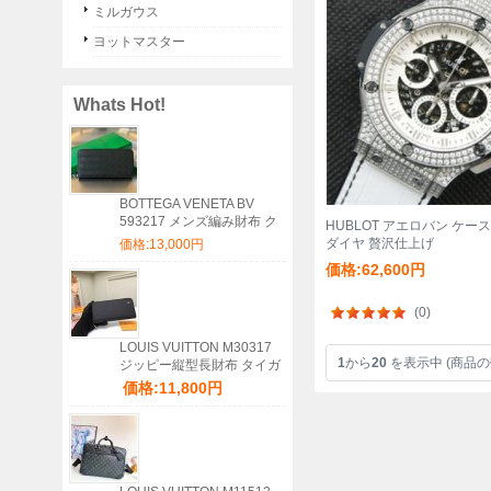
ミルガウス
ヨットマスター
Whats Hot!
BOTTEGA VENETA BV
593217 メンズ編み財布 ク
HUBLOT アエロバン ケー
ラシック編み牛皮 19x10cm
ダイヤ 贅沢仕上げ
価格:13,000円
サイズ:19x10cm
価格:62,600円
(0)
LOUIS VUITTON M30317
1
から
20
を表示中 (商品の
ジッピー縦型長財布 タイガ
ブラック サイズ:20x10cm
価格:11,800円