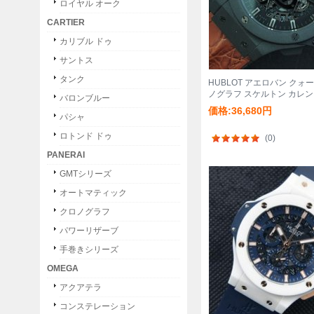
ロイヤル オーク
CARTIER
カリブル ドゥ
サントス
タンク
HUBLOT アエロバン クォ
ノグラフ スケルトン カレ
バロンブルー
価格:36,680円
パシャ
ロトンド ドゥ
(0)
PANERAI
GMTシリーズ
オートマティック
クロノグラフ
パワーリザーブ
手巻きシリーズ
OMEGA
アクアテラ
コンステレーション