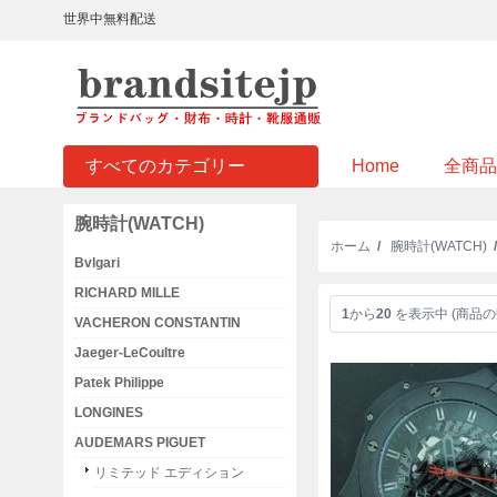
世界中無料配送
すべてのカテゴリー
Home
全商品
腕時計(WATCH)
ホーム
/
腕時計(WATCH)
Bvlgari
RICHARD MILLE
1
から
20
を表示中 (商品の
VACHERON CONSTANTIN
Jaeger-LeCoultre
Patek Philippe
LONGINES
AUDEMARS PIGUET
リミテッド エディション