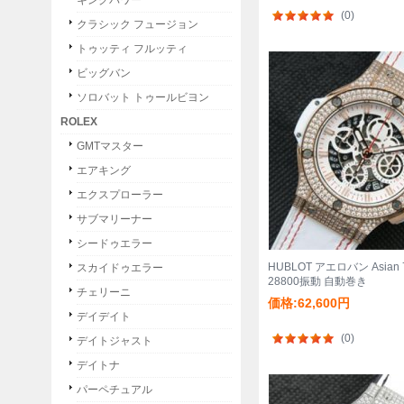
キングパワー
(0)
クラシック フュージョン
トゥッティ フルッティ
ビッグバン
ソロバット トゥールビヨン
ROLEX
GMTマスター
エアキング
エクスプローラー
サブマリーナー
シードゥエラー
HUBLOT アエロバン Asian
スカイドゥエラー
28800振動 自動巻き
チェリーニ
価格:62,600円
デイデイト
(0)
デイトジャスト
デイトナ
パーペチュアル