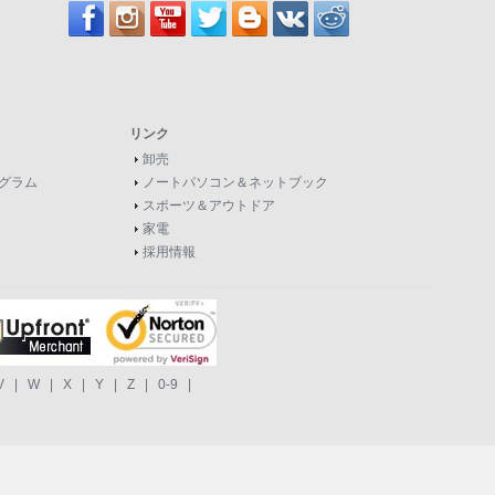
リンク
卸売
グラム
ノートパソコン＆ネットブック
スポーツ＆アウトドア
家電
採用情報
V
|
W
|
X
|
Y
|
Z
|
0-9
|