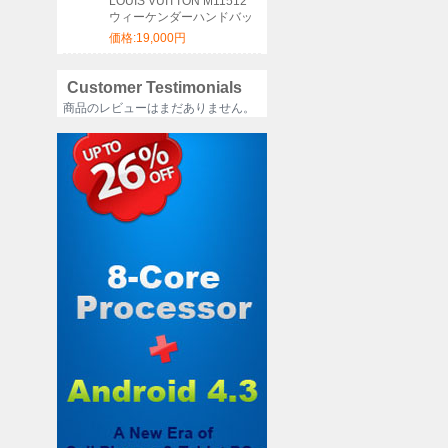
LOUIS VUITTON M11512
ウィーケンダーハンドバッ
グ サイズ:46x31x18cm
価格:19,000円
Customer Testimonials
商品のレビューはまだありません。