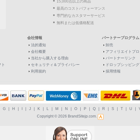
15,000点以上の商品
最高のコストパフォーマンス
専門的なカスタマーサービス
無料または低価格配送
会社情報
パートナープログラム
法的通知
卸売
会社概要
アフィリエイトプロ
当社から購入する理由
パートナーリンク
フト
セキュリティ＆プライバシー
ドロップシッピング
利用規約
採用情報
|
G
|
H
|
I
|
J
|
K
|
L
|
M
|
N
|
O
|
P
|
Q
|
R
|
S
|
T
|
U
|
Copyright © 2026
BrandSitejp.com
.