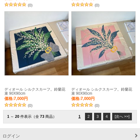
(0)
(0)
ディオール シルクスカーフ。鈴蘭花
ディオール シルクスカーフ。鈴蘭花
束 90X90cm
束 90X90cm
価格:7,000円
価格:7,000円
(0)
(0)
1
～
20
件表示（全
73
商品）
1
2
3
4
[次へ >>]
ログイン