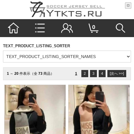
0
TEXT_PRODUCT_LISTING_SORTER
1
～
20
件表示（全
73
商品）
1
2
3
4
[次へ >>]