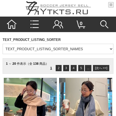
0
TEXT_PRODUCT_LISTING_SORTER
1
～
20
件表示（全
138
商品）
1
2
3
4
5
...
[次へ >>]