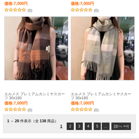
価格:7,000円
価格:7,000円
(0)
(0)
エルメス プレミアムカシミヤスカー
エルメス プレミアムカシミヤスカー
フ 30x180
フ 30x180
価格:7,000円
価格:7,000円
(0)
(0)
1
～
20
件表示（全
138
商品）
1
2
3
4
5
...
[次へ >>]