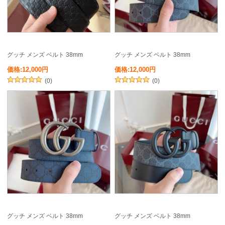
グッチ メンズ ベルト 38mm
グッチ メンズ ベルト 38mm
価格:12,000円
価格:12,000円
(0)
(0)
グッチ メンズ ベルト 38mm
グッチ メンズ ベルト 38mm