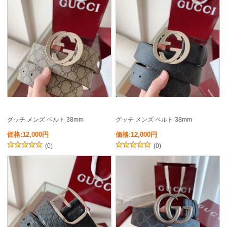
グッチ メンズ ベルト 38mm
グッチ メンズ ベルト 38mm
価格:12,000円
価格:12,000円
(0)
(0)