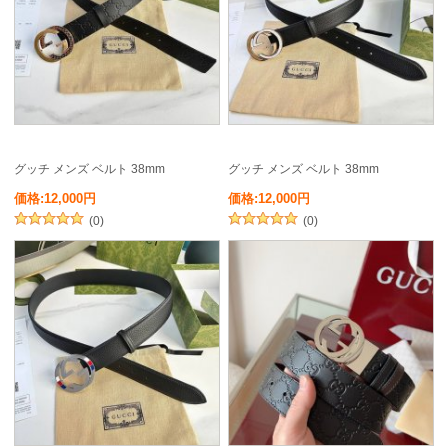
グッチ メンズ ベルト 38mm
グッチ メンズ ベルト 38mm
価格:12,000円
価格:12,000円
(0)
(0)