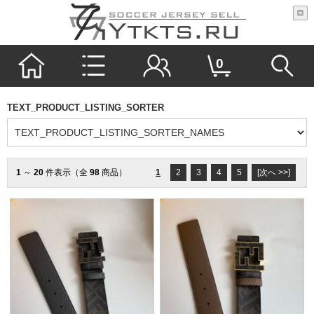
0
TEXT_PRODUCT_LISTING_SORTER
1
～
20
件表示（全
98
商品）
1
2
3
4
5
[次へ >>]