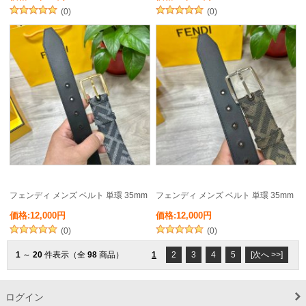
(0)
(0)
フェンディ メンズ ベルト 単環 35mm
フェンディ メンズ ベルト 単環 35mm
価格:12,000円
価格:12,000円
(0)
(0)
1
～
20
件表示（全
98
商品）
1
2
3
4
5
[次へ >>]
ログイン