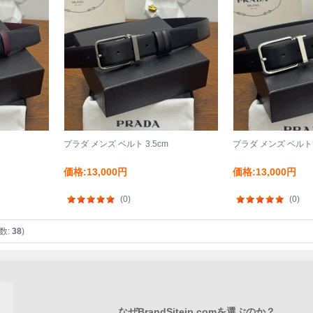
プラダ メンズ ベルト 3.5cm
プラダ メンズ ベルト 3
価格:13,000円
価格:13,000円
(0)
(0)
数:
38
)
なぜBrandSitejp.comを選ぶのか？