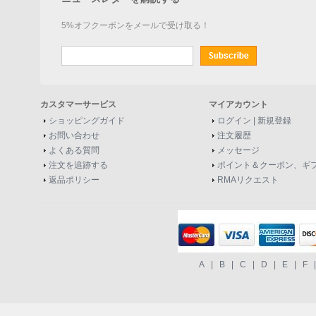
5%オフクーポンをメールで受け取る！
カスタマーサービス
マイアカウント
ショッピングガイド
ログイン
|
新規登録
お問い合わせ
注文履歴
よくある質問
メッセージ
注文を追跡する
ポイント＆クーポン、ギ
返品ポリシー
RMAリクエスト
A
|
B
|
C
|
D
|
E
|
F