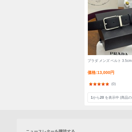
プラダ メンズ ベルト 3.5cm
価格:13,000円
(0)
1
から
20
を表示中 (商品の
ニュースレターを購読する