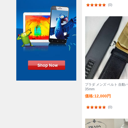
(0)
プラダ メンズ ベルト 自動
35mm
価格:12,000円
(0)