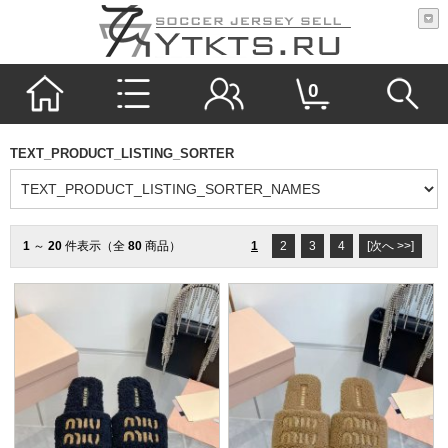
0
TEXT_PRODUCT_LISTING_SORTER
1
～
20
件表示（全
80
商品）
1
2
3
4
[次へ >>]