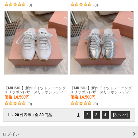
(0)
(0)
【MIUMIU】新作ドイツトレーニング
【MIUMIU】新作ドイツトレーニング
スリッポンレザースリッポンレディー
スリッポンレザースリッポンレディー
ス
ス
価格:14,500円
価格:14,500円
(0)
(0)
1
～
20
件表示（全
80
商品）
1
2
3
4
[次へ >>]
ログイン