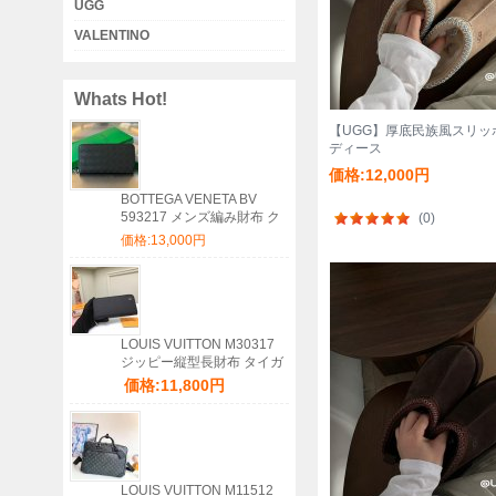
UGG
VALENTINO
Whats Hot!
【UGG】厚底民族風スリッ
ディース
価格:12,000円
BOTTEGA VENETA BV
593217 メンズ編み財布 ク
(0)
ラシック編み牛皮 19x10cm
価格:13,000円
サイズ:19x10cm
LOUIS VUITTON M30317
ジッピー縦型長財布 タイガ
ブラック サイズ:20x10cm
価格:11,800円
LOUIS VUITTON M11512