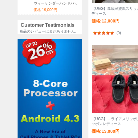
ウィーケンダーハンドバッ
グ サイズ:46x31x18cm
【UGG】厚底民族風スリッ
価格:19,000円
ディース
価格:12,000円
Customer Testimonials
商品のレビューはまだありません。
(0)
【UGG】エライアスリッポ
ッポンレディース
価格:13,000円