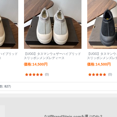
ハイブリッド
【UGG】タスマンウェザーハイブリッド
【UGG】タスマン
ス
スリッポンメンズレディース
スリッポンメンズレ
価格:14,500円
価格:14,500円
(0)
(0)
数:
827
)
なぜBrandSitejp.comを選ぶのか？