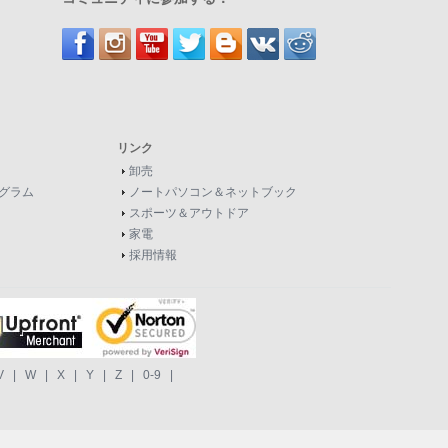
リンク
卸売
グラム
ノートパソコン＆ネットブック
スポーツ＆アウトドア
家電
採用情報
V
|
W
|
X
|
Y
|
Z
|
0-9
|