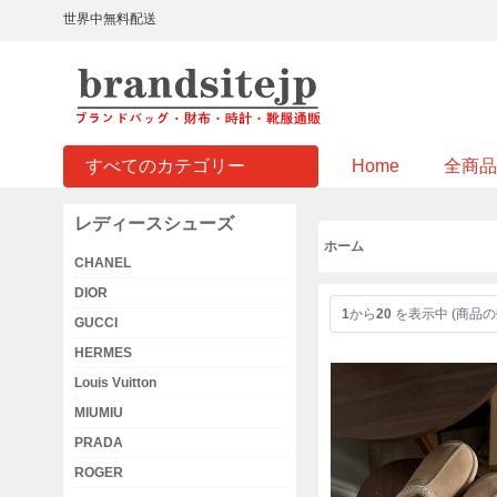
世界中無料配送
すべてのカテゴリー
Home
全商品
レディースシューズ
ホーム
CHANEL
DIOR
1
から
20
を表示中 (商品の
GUCCI
HERMES
Louis Vuitton
MIUMIU
PRADA
ROGER