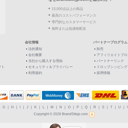
15,000点以上の商品
最高のコストパフォーマンス
専門的なカスタマーサービス
無料または低価格配送
会社情報
パートナープログラム
法的通知
卸売
会社概要
アフィリエイトプロ
当社から購入する理由
パートナーリンク
フト
セキュリティ＆プライバシー
ドロップシッピング
利用規約
採用情報
|
G
|
H
|
I
|
J
|
K
|
L
|
M
|
N
|
O
|
P
|
Q
|
R
|
S
|
T
|
U
|
Copyright © 2026
BrandSitejp.com
.