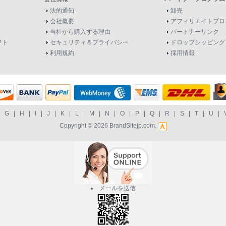
法的通知
卸売
会社概要
アフィリエイトプロ
当社から購入する理由
パートナーリンク
フト
セキュリティ＆プライバシー
ドロップシッピング
利用規約
採用情報
|
G
|
H
|
I
|
J
|
K
|
L
|
M
|
N
|
O
|
P
|
Q
|
R
|
S
|
T
|
U
|
Copyright © 2026
BrandSitejp.com
.
メールを送信