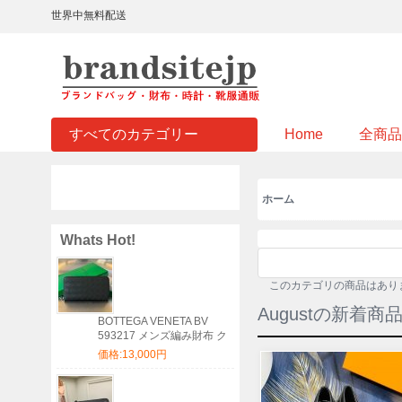
世界中無料配送
すべてのカテゴリー
Home
全商品
ホーム
Whats Hot!
このカテゴリの商品はあり
Augustの新着商
BOTTEGA VENETA BV
593217 メンズ編み財布 ク
ラシック編み牛皮 19x10cm
価格:13,000円
サイズ:19x10cm