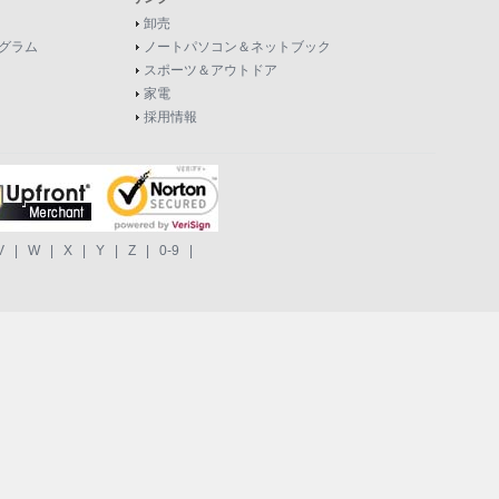
卸売
グラム
ノートパソコン＆ネットブック
スポーツ＆アウトドア
家電
採用情報
V
|
W
|
X
|
Y
|
Z
|
0-9
|