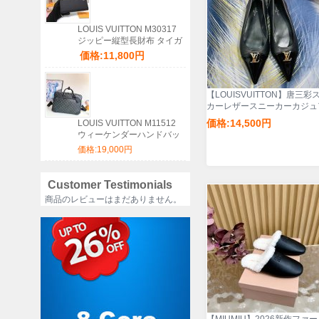
LOUIS VUITTON M30317
ジッピー縦型長財布 タイガ
ブラック サイズ:20x10cm
価格:11,800円
【LOUISVUITTON】唐三彩
カーレザースニーカーカジュ
シューズレディース
価格:14,500円
LOUIS VUITTON M11512
ウィーケンダーハンドバッ
グ サイズ:46x31x18cm
価格:19,000円
Customer Testimonials
商品のレビューはまだありません。