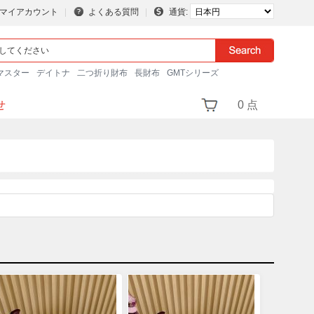
マイアカウント
よくある質問
通貨:
マスター
デイトナ
二つ折り財布
長財布
GMTシリーズ
せ
0 点