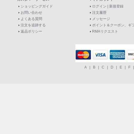
ショッピングガイド
ログイン
|
新規登録
お問い合わせ
注文履歴
よくある質問
メッセージ
注文を追跡する
ポイント＆クーポン、ギ
返品ポリシー
RMAリクエスト
A
|
B
|
C
|
D
|
E
|
F