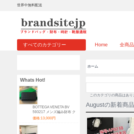
世界中無料配送
すべてのカテゴリー
Home
全商品
ホーム
Whats Hot!
このカテゴリの商品はあり
Augustの新着商
BOTTEGA VENETA BV
593217 メンズ編み財布 ク
ラシック編み牛皮 19x10cm
価格:13,000円
サイズ:19x10cm