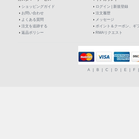
ショッピングガイド
ログイン
|
新規登録
お問い合わせ
注文履歴
よくある質問
メッセージ
注文を追跡する
ポイント＆クーポン、ギ
返品ポリシー
RMAリクエスト
A
|
B
|
C
|
D
|
E
|
F