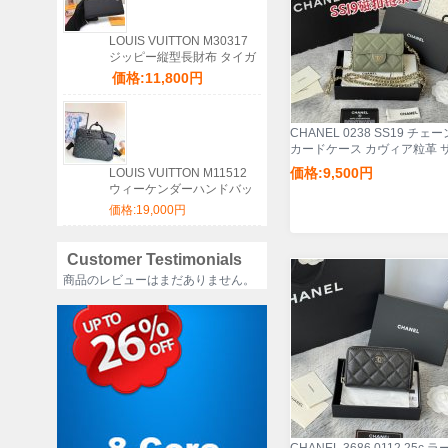
LOUIS VUITTON M30317
ジッピー縦型長財布 タイガ
ブラック サイズ:20x10cm
価格:11,800円
CHANEL 0238 SS19 チェ
カードケース カヴィア粒革 
ズ:12.5x8.5x2.5cm
価格:9,500円
LOUIS VUITTON M11512
ウィーケンダーハンドバッ
グ サイズ:46x31x18cm
価格:19,000円
Customer Testimonials
商品のレビューはまだありません。