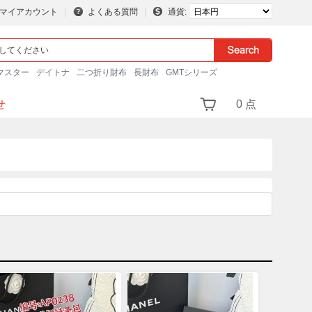
マイアカウント
よくある質問
通貨:
マスター
デイトナ
二つ折り財布
長財布
GMTシリーズ
せ
0 点