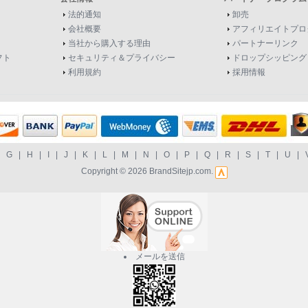
法的通知
卸売
会社概要
アフィリエイトプロ
当社から購入する理由
パートナーリンク
フト
セキュリティ＆プライバシー
ドロップシッピング
利用規約
採用情報
|
G
|
H
|
I
|
J
|
K
|
L
|
M
|
N
|
O
|
P
|
Q
|
R
|
S
|
T
|
U
|
Copyright © 2026
BrandSitejp.com
.
メールを送信