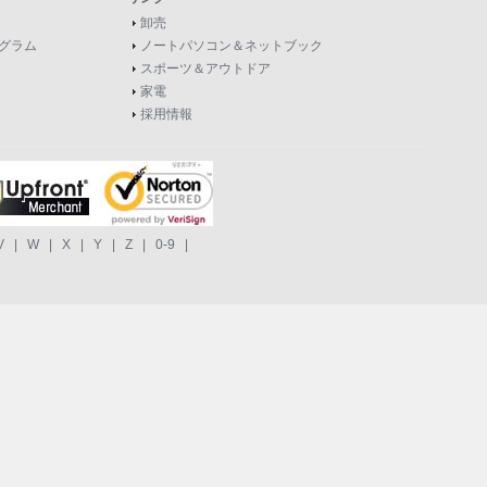
卸売
グラム
ノートパソコン＆ネットブック
スポーツ＆アウトドア
家電
採用情報
V
|
W
|
X
|
Y
|
Z
|
0-9
|