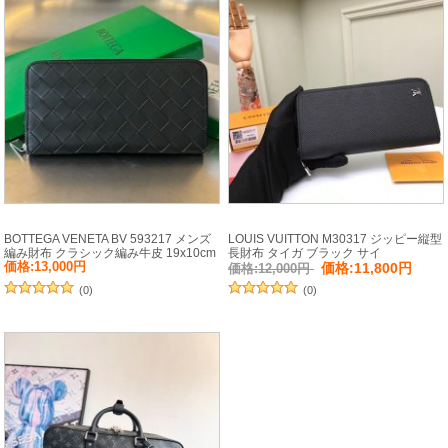
BOTTEGA VENETA BV 593217 メンズ
LOUIS VUITTON M30317 ジッピー縦型
編み財布 クラシック編み牛皮 19x10cm
長財布 タイガ ブラック サイ
サイズ:19x10cm
ズ:20x10cm
価格:13,000円
価格:11,800円
価格:12,000円
(0)
(0)