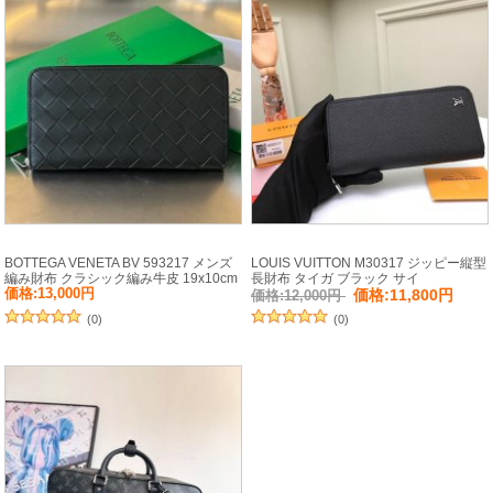
BOTTEGA VENETA BV 593217 メンズ
LOUIS VUITTON M30317 ジッピー縦型
編み財布 クラシック編み牛皮 19x10cm
長財布 タイガ ブラック サイ
サイズ:19x10cm
ズ:20x10cm
価格:13,000円
価格:11,800円
価格:12,000円
(0)
(0)