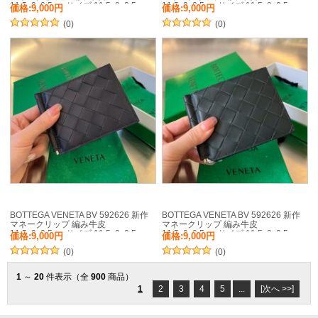
11.5x9x0.5cm サイズ:11.5x9x0.5cm
11.5x9x0.5cm サイズ:11.5x9x0.5cm
価格:9,000円
価格:9,000円
(0)
(0)
BOTTEGA VENETA BV 592626 新作
BOTTEGA VENETA BV 592626 新作
マネークリップ 編み牛皮
マネークリップ 編み牛皮
11.5x9x0.5cm サイズ:11.5x9x0.5cm
11.5x9x0.5cm サイズ:11.5x9x0.5cm
価格:9,000円
価格:9,000円
(0)
(0)
1
～
20
件表示（全
900
商品）
1
2
3
4
5
...
[次へ >>]