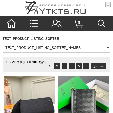
0
TEXT_PRODUCT_LISTING_SORTER
1
～
20
件表示（全
900
商品）
1
2
3
4
5
...
[次へ >>]